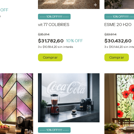
 OFF
s
---- 10% OFF!!!!! ----
---- 10% OFF!!!!! ---
vit 77 COLIBRIES
ESME 20 H2O
$35.314
$33.814
$31.782,60
$30.432,60
10
% OFF
3
x
$10.594,20
sin interés
3
x
$10.144,20
sin int
Comprar
Comprar
---- 10% OFF!!!!! ----