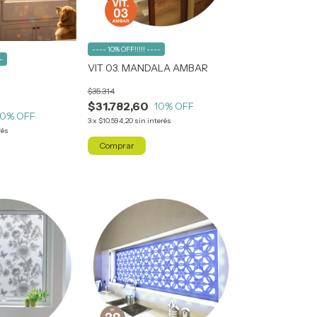
---- 10% OFF!!!!! ----
-
VIT 03. MANDALA AMBAR
$35.314
$31.782,60
10
% OFF
10
% OFF
3
x
$10.594,20
sin interés
rés
Comprar