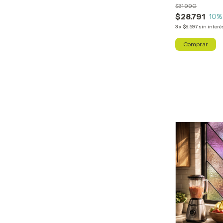
$31.990
$28.791
10
%
3
x
$9.597
sin interé
Comprar