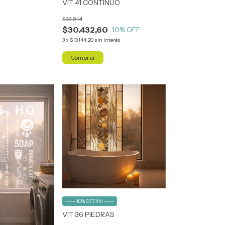
VIT 41 CONTINUO
$33.814
$30.432,60
10
% OFF
3
x
$10.144,20
sin interés
Comprar
---- 10% OFF!!!!! ----
VIT 36 PIEDRAS