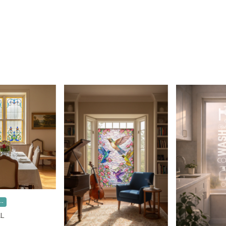
--
AL