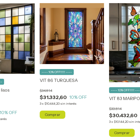
---- 10% OFF!!!!! ----
VIT 86 TURQUESA
--
lisos
$34.814
---- 10% OFF!!!!! ---
$31.332,60
10
% OFF
VIT 83 MARIP
3
x
$10.444,20
sin interés
$33.814
10
% OFF
$30.432,60
terés
3
x
$10.144,20
sin int