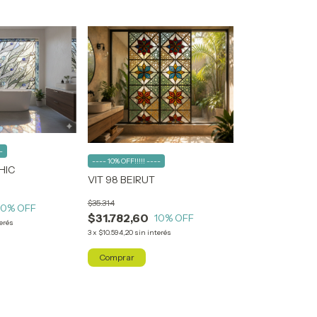
-
---- 10% OFF!!!!! ----
CHIC
VIT 98 BEIRUT
$35.314
10
% OFF
$31.782,60
10
% OFF
terés
3
x
$10.594,20
sin interés