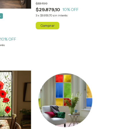
$33.199
$29.879,10
10
% OFF
3
x
$9.959,70
sin interés
-
Comprar
10
% OFF
erés