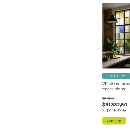
---- 10% OFF!!!!! --
VIT 40 colores 
translucidos
$34.814
$31.332,60
3
x
$10.444,20
sin in
Comprar