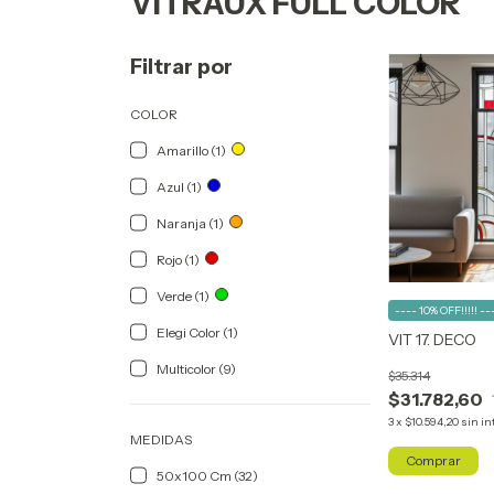
VITRAUX FULL COLOR
Filtrar por
COLOR
Amarillo (1)
Azul (1)
Naranja (1)
Rojo (1)
Verde (1)
---- 10% OFF!!!!! --
Elegi Color (1)
VIT 17. DECO
Multicolor (9)
$35.314
$31.782,60
3
x
$10.594,20
sin in
MEDIDAS
Comprar
50x100 Cm (32)