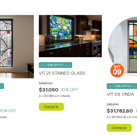
---- 10% OFF!!!!! ----
VIT 21. STAINED GLASS
$34.500
--
---- 10% OFF!!!!! ---
$31.050
10
% OFF
VIT 09. ONDA
3
x
$10.350
sin interés
$35.314
Comprar
$31.782,60
10
% OFF
terés
3
x
$10.594,20
sin in
Comprar