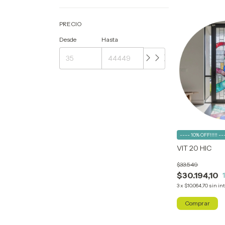
PRECIO
Desde
Hasta
---- 10% OFF!!!!! --
VIT 20 HIC
$33.549
$30.194,10
3
x
$10.064,70
sin in
Comprar