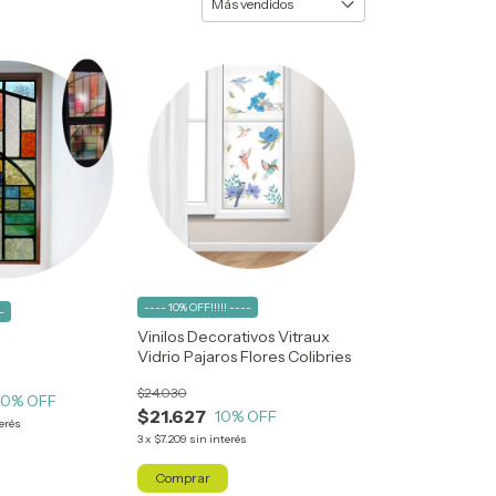
---- 10% OFF!!!!! ----
-
Vinilos Decorativos Vitraux
Vidrio Pajaros Flores Colibries
$24.030
10
% OFF
$21.627
10
% OFF
terés
3
x
$7.209
sin interés
Comprar