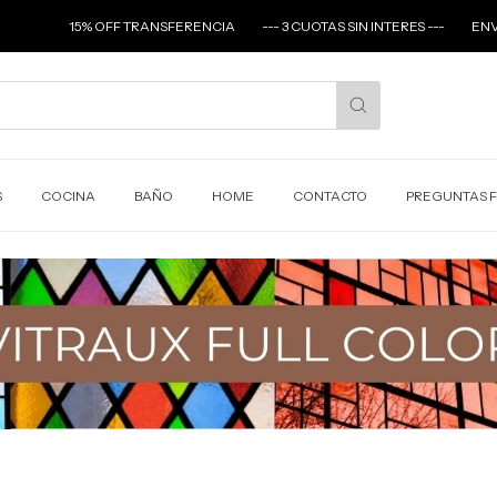
TRANSFERENCIA
--- 3 CUOTAS SIN INTERES ---
ENVIOS A TODO EL PAIS 
S
COCINA
BAÑO
HOME
CONTACTO
PREGUNTAS 