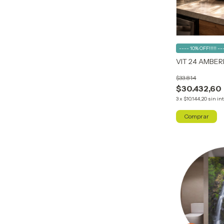
---- 10% OFF!!!!! --
VIT 24 AMBER
$33.814
$30.432,60
3
x
$10.144,20
sin in
Comprar