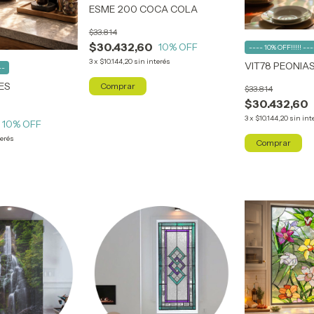
ESME 200 COCA COLA
$33.814
$30.432,60
10
% OFF
---- 10% OFF!!!!! ---
3
x
$10.144,20
sin interés
VIT78 PEONIA
--
ES
Comprar
$33.814
$30.432,60
3
x
$10.144,20
sin int
10
% OFF
terés
Comprar