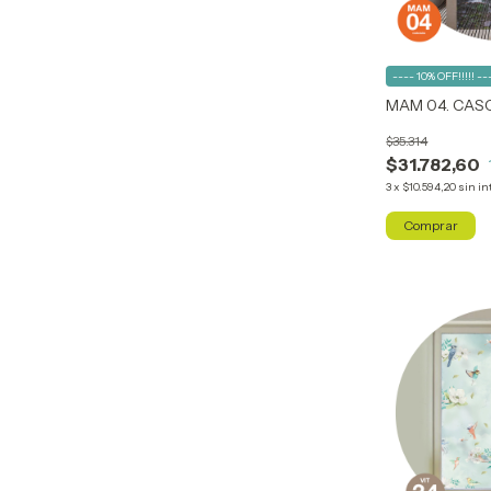
---- 10% OFF!!!!! --
MAM 04. CAS
$35.314
$31.782,60
3
x
$10.594,20
sin in
Comprar