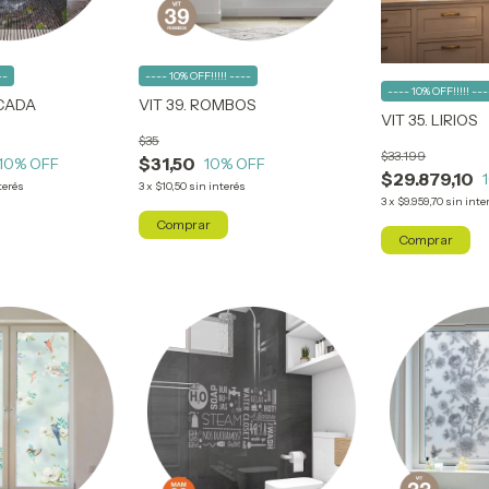
--
---- 10% OFF!!!!! ----
---- 10% OFF!!!!! ---
CADA
VIT 39. ROMBOS
VIT 35. LIRIOS
$35
$33.199
$31,50
10
% OFF
10
% OFF
$29.879,10
terés
3
x
$10,50
sin interés
3
x
$9.959,70
sin inte
Comprar