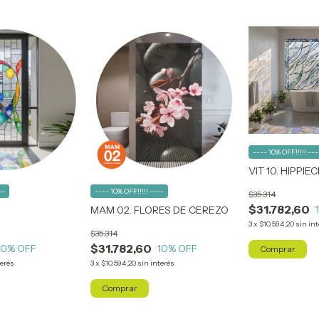
---- 10% OFF!!!!! ---
VIT 10. HIPPIE
--
---- 10% OFF!!!!! ----
$35.314
$31.782,60
MAM 02. FLORES DE CEREZO
3
x
$10.594,20
sin in
$35.314
$31.782,60
10
% OFF
10
% OFF
Comprar
terés
3
x
$10.594,20
sin interés
Comprar