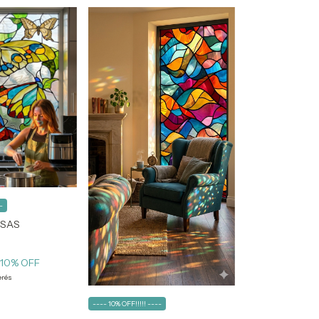
-
OSAS
10
% OFF
erés
---- 10% OFF!!!!! ----