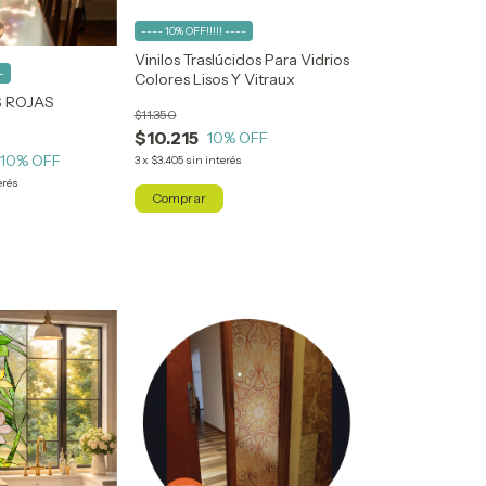
---- 10% OFF!!!!! ----
Vinilos Traslúcidos Para Vidrios
-
Colores Lisos Y Vitraux
S ROJAS
$11.350
$10.215
10
% OFF
10
% OFF
3
x
$3.405
sin interés
erés
Comprar