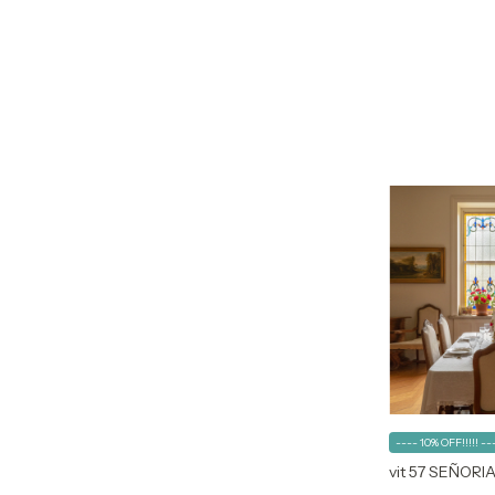
---- 10% OFF!!!!! --
vit 57 SEÑORI