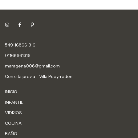
5491168661316
01168661316
maragena008@gmail.com
Con cita previa - Villa Pueyrredon -
INICIO
INFANTIL
VIDRIOS
COCINA
BAÑO