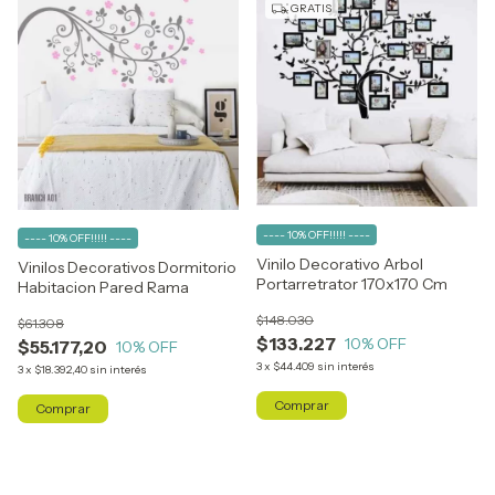
GRATIS
---- 10% OFF!!!!! ----
---- 10% OFF!!!!! ----
Vinilo Decorativo Arbol
Vinilos Decorativos Dormitorio
Portarretrator 170x170 Cm
Habitacion Pared Rama
$148.030
$61.308
$133.227
10
% OFF
$55.177,20
10
% OFF
3
x
$44.409
sin interés
3
x
$18.392,40
sin interés