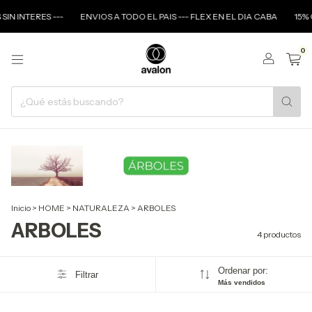
IN INTERES ---
ENVIOS A TODO EL PAIS --- FLEX EN EL DIA CABA
15% O
0
Inicio
>
HOME
>
NATURALEZA
>
ARBOLES
ARBOLES
4 productos
Ordenar por:
Filtrar
Más vendidos