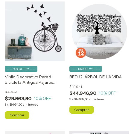
---- 10% OFF!!!!! ----
---- 10% OFF!!!!! ----
Vinilo Decorativo Pared
BED 12. ÁRBOL DE LA VIDA
Bicicleta Antigua Pajaros
$49.941
Mariposas
$33.182
$44.946,90
10
% OFF
$29.863,80
10
% OFF
3
x
$14.982,30
sin interés
3
x
$9.954,60
sin interés