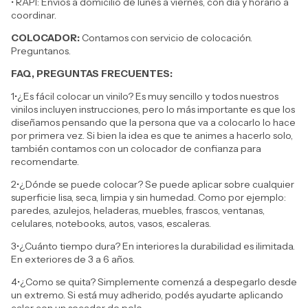
• RAPI: Envíos a domicilio de lunes a viernes, con día y horario a
coordinar.
COLOCADOR:
Contamos con servicio de colocación.
Preguntanos.
FAQ, PREGUNTAS FRECUENTES:
1•¿Es fácil colocar un vinilo? Es muy sencillo y todos nuestros
vinilos incluyen instrucciones, pero lo más importante es que los
diseñamos pensando que la persona que va a colocarlo lo hace
por primera vez. Si bien la idea es que te animes a hacerlo solo,
también contamos con un colocador de confianza para
recomendarte.
2•¿Dónde se puede colocar? Se puede aplicar sobre cualquier
superficie lisa, seca, limpia y sin humedad. Como por ejemplo:
paredes, azulejos, heladeras, muebles, frascos, ventanas,
celulares, notebooks, autos, vasos, escaleras.
3•¿Cuánto tiempo dura? En interiores la durabilidad es ilimitada.
En exteriores de 3 a 6 años.
4•¿Como se quita? Simplemente comenzá a despegarlo desde
un extremo. Si está muy adherido, podés ayudarte aplicando