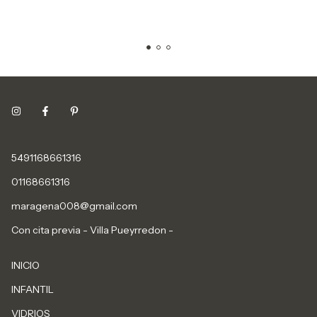
5491168661316
01168661316
maragena008@gmail.com
Con cita previa - Villa Pueyrredon -
INICIO
INFANTIL
VIDRIOS