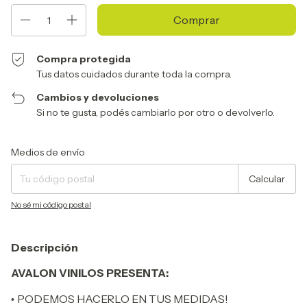
Compra protegida
Tus datos cuidados durante toda la compra.
Cambios y devoluciones
Si no te gusta, podés cambiarlo por otro o devolverlo.
Entregas para el CP:
Cambiar CP
Medios de envío
Calcular
No sé mi código postal
Descripción
AVALON VINILOS PRESENTA:
PODEMOS HACERLO EN TUS MEDIDAS!
•