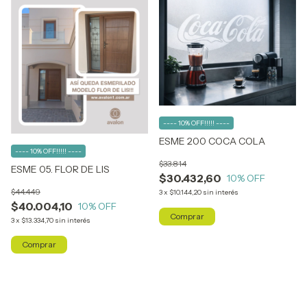
---- 10% OFF!!!!! ----
ESME 200 COCA COLA
---- 10% OFF!!!!! ----
$33.814
ESME 05. FLOR DE LIS
$30.432,60
10
% OFF
$44.449
3
x
$10.144,20
sin interés
$40.004,10
10
% OFF
Comprar
3
x
$13.334,70
sin interés