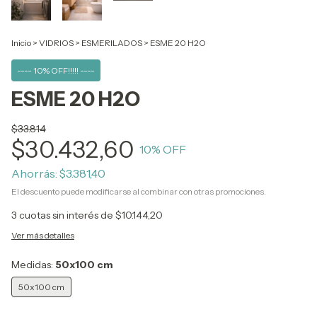
Inicio
>
VIDRIOS
>
ESMERILADOS
>
ESME 20 H2O
---- 10% OFF!!!!! ----
ESME 20 H2O
$33.814
$30.432,60
10
% OFF
Ahorrás:
$3.381,40
El descuento puede modificarse al combinar con otras promociones.
3
cuotas sin interés de
$10.144,20
Ver más detalles
Medidas:
50x100 cm
50x100 cm