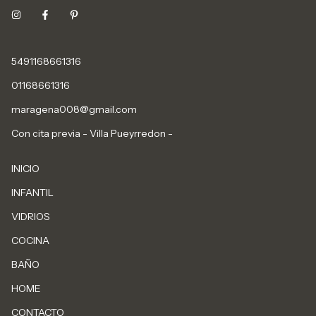
5491168661316
01168661316
maragena008@gmail.com
Con cita previa - Villa Pueyrredon -
INICIO
INFANTIL
VIDRIOS
COCINA
BAÑO
HOME
CONTACTO