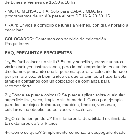
de Lunes a Viernes de 15.30 a 18 hs.
• MOTO MENSAJERIA: Sólo para CABA y GBA, las
programamos de un día para el otro DE 16 A 20.30 HS.
• RAPI: Envíos a domicilio de lunes a viernes, con día y horario a
coordinar.
COLOCADOR:
Contamos con servicio de colocación.
Preguntanos.
FAQ, PREGUNTAS FRECUENTES:
1•¿Es fácil colocar un vinilo? Es muy sencillo y todos nuestros
vinilos incluyen instrucciones, pero lo más importante es que los
diseñamos pensando que la persona que va a colocarlo lo hace
por primera vez. Si bien la idea es que te animes a hacerlo solo,
también contamos con un colocador de confianza para
recomendarte.
2•¿Dónde se puede colocar? Se puede aplicar sobre cualquier
superficie lisa, seca, limpia y sin humedad. Como por ejemplo:
paredes, azulejos, heladeras, muebles, frascos, ventanas,
celulares, notebooks, autos, vasos, escaleras.
3•¿Cuánto tiempo dura? En interiores la durabilidad es ilimitada.
En exteriores de 3 a 6 años.
4•¿Como se quita? Simplemente comenzá a despegarlo desde