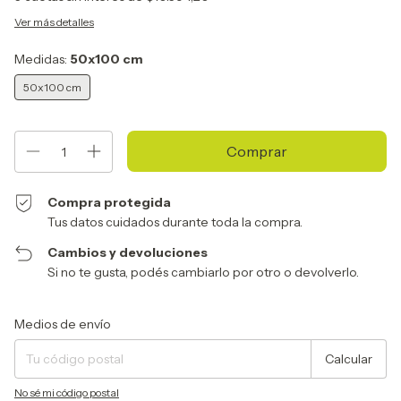
Ver más detalles
Medidas:
50x100 cm
50x100 cm
Compra protegida
Tus datos cuidados durante toda la compra.
Cambios y devoluciones
Si no te gusta, podés cambiarlo por otro o devolverlo.
Entregas para el CP:
Cambiar CP
Medios de envío
Calcular
No sé mi código postal