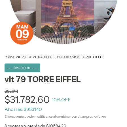
Inicio
>
VIDRIOS
>
VITRAUX FULL COLOR
>
vit 79 TORRE EIFFEL
---- 10% OFF!!!!! ----
vit 79 TORRE EIFFEL
$35.314
$31.782,60
10
% OFF
Ahorrás:
$3.531,40
El descuento puede modificarse al combinar con otras promociones.
3
cuotas sin interés de
$10.594,20