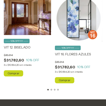
---- 10% OFF!!!!! ----
VIT 12. BISELADO
---- 10% OFF!!!!! ----
VIT 16. FLORES AZULES
$35.314
$31.782,60
10
% OFF
$35.314
3
x
$10.594,20
sin interés
$31.782,60
10
% OFF
3
x
$10.594,20
sin interés
Comprar
Comprar