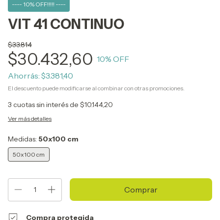
---- 10% OFF!!!!! ----
VIT 41 CONTINUO
$33.814
$30.432,60
10
% OFF
Ahorrás:
$3.381,40
El descuento puede modificarse al combinar con otras promociones.
3
cuotas sin interés de
$10.144,20
Ver más detalles
Medidas:
50x100 cm
50x100 cm
Compra protegida