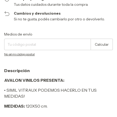
Tus datos cuidados durante toda la compra.
Cambios y devoluciones
Si no te gusta, podés cambiarlo por otro o devolverlo.
Entregas para el CP:
Cambiar CP
Medios de envío
Calcular
No sé mi código postal
Descripción
AVALON VINILOS PRESENTA:
SIMIL VITRAUX PODEMOS HACERLO EN TUS
•
MEDIDAS!
MEDIDAS:
120X50 cm.