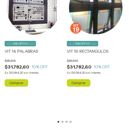
---- 10% OFF!!!!! ----
---- 10% OFF!!!!! ----
VIT 14. PALABRAS
VIT 19. RECTANGULOS
$35.314
$35.314
$31.782,60
$31.782,60
10
% OFF
10
% OFF
3
x
$10.594,20
sin interés
3
x
$10.594,20
sin interés
Comprar
Comprar