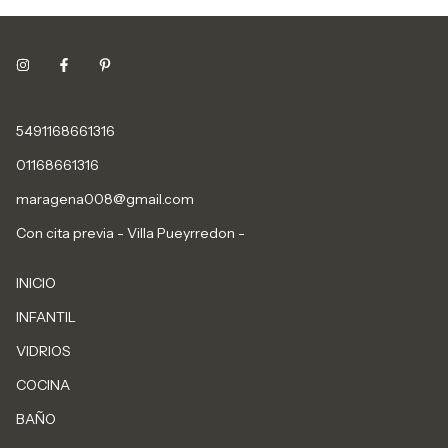
5491168661316
01168661316
maragena008@gmail.com
Con cita previa - Villa Pueyrredon -
INICIO
INFANTIL
VIDRIOS
COCINA
BAÑO