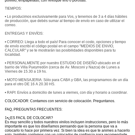
polvillo, empapelado, con revoque fino o porosas.
TIEMPOS:
• Lo producimos exclusivamente para Vos, y tenemos de 3 a 4 días hábiles
de producción, que debés sumar al tiempo de envío en caso de utilizar el
correo.
ENTREGAS Y ENVÍOS:
• CORREO: Llega a todo el país! Para conocer el costo, opciones y tiempo
de envío escribí el código postal en el campo "MEDIOS DE ENVIO,
CALCULAR" y se te mostrarán las posibilidades disponibles para tu
localidad.
• PERSONALMENTE por nuestro ESTUDIO DE DISEÑO ubicado en el
barrio de Villa Pueyrredón (cerca de Av. Mosconi y Nazca) de Lunes a
Viernes de 15.30 a 19 hs.
• MOTO MENSAJERIA: Sólo para CABA y GBA, las programamos de un día
para el otro DE 16 A 20.30 HS.
• RAPI: Envíos a domicilio de lunes a viernes, con día y horario a coordinar.
COLOCADOR: Contamos con servicio de colocación. Preguntanos.
FAQ, PREGUNTAS FRECUENTES:
1•¿ES FACIL DE COLOCAR?
Es muy sencillo y todos nuestros vinilos incluyen instrucciones, pero lo más
importante es que los diseñamos pensando que la persona que va a
colocarlo lo hace por primera vez. Si bien la idea es que te animes a hacerlo
solo, también contamos con un colocador de confianza para recomendarte.