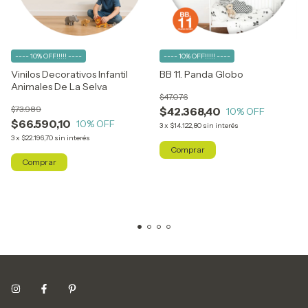
---- 10% OFF!!!!! ----
---- 10% OFF!!!!! ----
Vinilos Decorativos Infantil
BB 11. Panda Globo
Animales De La Selva
$47.076
$73.989
$42.368,40
10
% OFF
$66.590,10
10
% OFF
3
x
$14.122,80
sin interés
3
x
$22.196,70
sin interés
Comprar