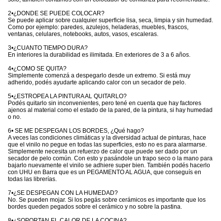
2•¿DONDE SE PUEDE COLOCAR?
Se puede aplicar sobre cualquier superficie lisa, seca, limpia y sin humedad.
Como por ejemplo: paredes, azulejos, heladeras, muebles, frascos,
ventanas, celulares, notebooks, autos, vasos, escaleras.
3•¿CUANTO TIEMPO DURA?
En interiores la durabilidad es ilimitada. En exteriores de 3 a 6 años.
4•¿COMO SE QUITA?
Simplemente comenzá a despegarlo desde un extremo. Si está muy
adherido, podés ayudarte aplicando calor con un secador de pelo.
5•¿ESTROPEA LA PINTURA AL QUITARLO?
Podés quitarlo sin inconvenientes, pero tené en cuenta que hay factores
ajenos al material como el estado de la pared, de la pintura, si hay humedad
o no.
6• SE ME DESPEGAN LOS BORDES, ¿Qué hago?
A veces las condiciones climáticas y la diversidad actual de pinturas, hace
que el vinilo no pegue en todas las superficies, esto no es para alarmarse.
Simplemente necesita un refuerzo de calor que puede ser dado por un
secador de pelo común. Con esto y pasándole un trapo seco o la mano para
bajarlo nuevamente el vinilo se adhiere super bien. También podés hacerlo
con UHU en Barra que es un PEGAMENTO AL AGUA, que conseguís en
todas las librerías.
7•¿SE DESPEGAN CON LA HUMEDAD?
No. Se pueden mojar. Si los pegás sobre cerámicos es importante que los
bordes queden pegados sobre el cerámico y no sobre la pastina.
8•¿SOPORTAN EL CALOR DE LA COCINA?