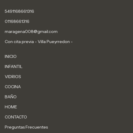
5491168661316
01168661316
maragena008@gmail.com
Con cita previa - Villa Pueyrredon -
INICIO
INFANTIL
VIDRIOS
COCINA
BAÑO
HOME
CONTACTO
Preguntas Frecuentes