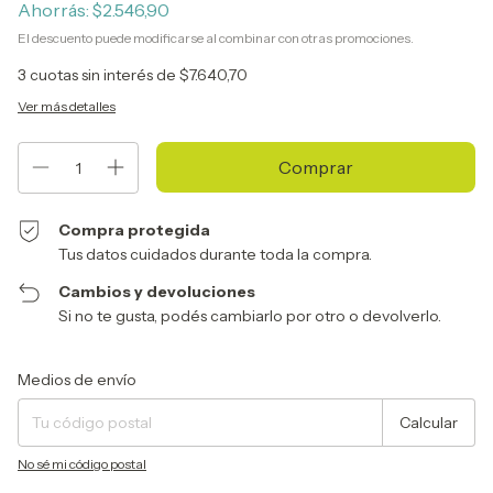
Ahorrás:
$2.546,90
El descuento puede modificarse al combinar con otras promociones.
3
cuotas sin interés de
$7.640,70
Ver más detalles
Compra protegida
Tus datos cuidados durante toda la compra.
Cambios y devoluciones
Si no te gusta, podés cambiarlo por otro o devolverlo.
Entregas para el CP:
Cambiar CP
Medios de envío
Calcular
No sé mi código postal