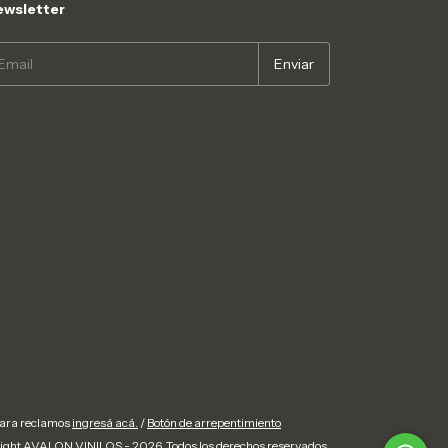
wsletter
Para reclamos
ingresá acá.
/
Botón de arrepentimiento
ight AVALON VINILOS - 2026. Todos los derechos reservados.