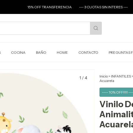
15% OFF TRANSFERENCIA
--- 3 CUOTAS SIN INTERES ---
ENVIOS A
S
COCINA
BAÑO
HOME
CONTACTO
PREGUNTAS 
Inicio
>
INFANTILES
1
/
4
Acuarela
---- 10% OFF!!!!! ---
Vinilo 
Animalit
Acuarel