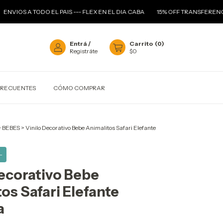
 TODO EL PAIS --- FLEX EN EL DIA CABA
15% OFF TRANSFERENCIA
---
Entrá
/
Carrito
(
0
)
Registráte
$0
FRECUENTES
CÓMO COMPRAR
>
BEBES
>
Vinilo Decorativo Bebe Animalitos Safari Elefante
-
Decorativo Bebe
os Safari Elefante
a