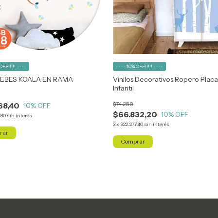
OFF!!!!! ----
---- 10% OFF!!!!! ----
 BEBES KOALA EN RAMA
Vinilos Decorativos Ropero Plac
Infantil
$74.258
68,40
10
% OFF
$66.832,20
10
% OFF
,80
sin interés
3
x
$22.277,40
sin interés
rar