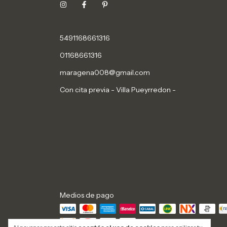
5491168661316
01168661316
maragena008@gmail.com
Con cita previa - Villa Pueyrredon -
Medios de pago