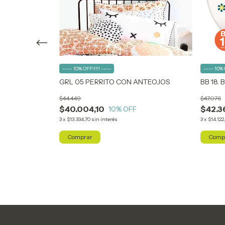
---- 10% OFF!!!!! ----
---- 10% 
GRL 05 PERRITO CON ANTEOJOS
BB 18.
RNIO
$44.449
$47.076
$40.004,10
$42.3
10
% OFF
3
x
$13.334,70
sin interés
3
x
$14.122
Comp