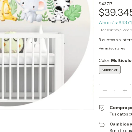
$43.717
$39.34
Ahorrás:
$4.371
El descuento puede m
3
cuotas sin inte
Ver más detalles
Color:
Multicolo
Multicolor
Compra p
Tus datos c
Cambios y
Si no te gu