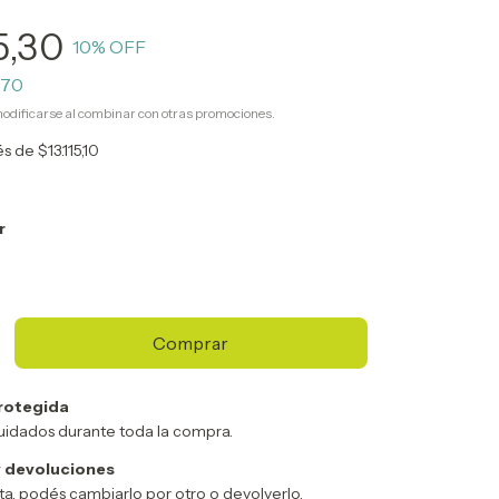
5,30
10
% OFF
,70
odificarse al combinar con otras promociones.
rés de
$13.115,10
r
rotegida
uidados durante toda la compra.
 devoluciones
sta, podés cambiarlo por otro o devolverlo.