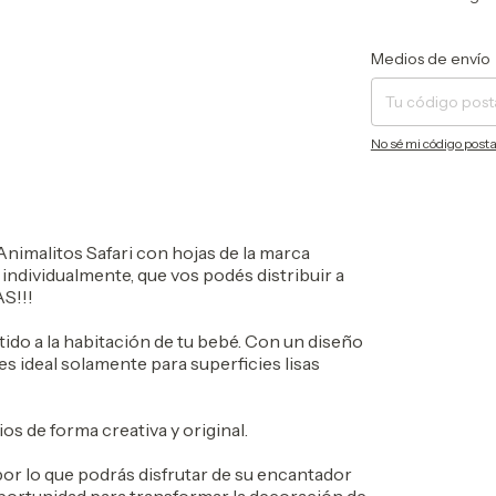
Entregas para el CP:
Medios de envío
No sé mi código posta
 Animalitos Safari con hojas de la marca
ndividualmente, que vos podés distribuir a
S!!!
tido a la habitación de tu bebé. Con un diseño
o es ideal solamente para superficies lisas
s de forma creativa y original.
por lo que podrás disfrutar de su encantador