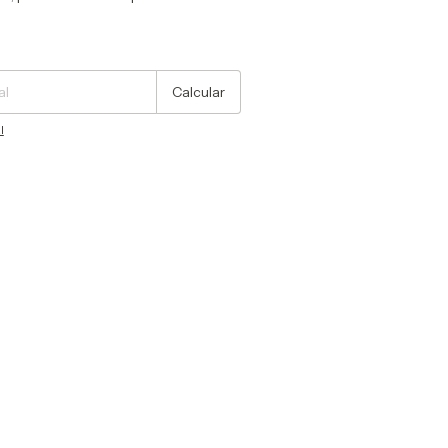
Cambiar CP
Calcular
l