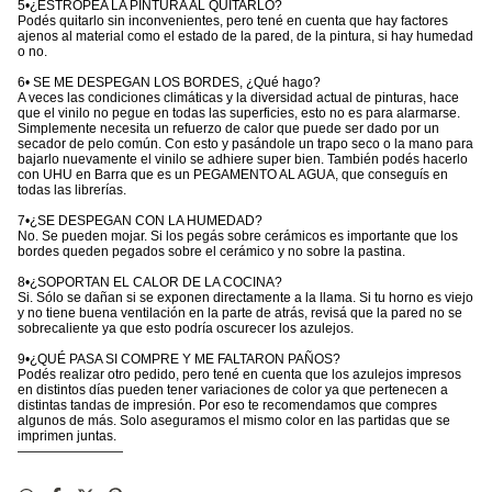
5•¿ESTROPEA LA PINTURA AL QUITARLO?
Podés quitarlo sin inconvenientes, pero tené en cuenta que hay factores
ajenos al material como el estado de la pared, de la pintura, si hay humedad
o no.
6• SE ME DESPEGAN LOS BORDES, ¿Qué hago?
A veces las condiciones climáticas y la diversidad actual de pinturas, hace
que el vinilo no pegue en todas las superficies, esto no es para alarmarse.
Simplemente necesita un refuerzo de calor que puede ser dado por un
secador de pelo común. Con esto y pasándole un trapo seco o la mano para
bajarlo nuevamente el vinilo se adhiere super bien. También podés hacerlo
con UHU en Barra que es un PEGAMENTO AL AGUA, que conseguís en
todas las librerías.
7•¿SE DESPEGAN CON LA HUMEDAD?
No. Se pueden mojar. Si los pegás sobre cerámicos es importante que los
bordes queden pegados sobre el cerámico y no sobre la pastina.
8•¿SOPORTAN EL CALOR DE LA COCINA?
Si. Sólo se dañan si se exponen directamente a la llama. Si tu horno es viejo
y no tiene buena ventilación en la parte de atrás, revisá que la pared no se
sobrecaliente ya que esto podría oscurecer los azulejos.
9•¿QUÉ PASA SI COMPRE Y ME FALTARON PAÑOS?
Podés realizar otro pedido, pero tené en cuenta que los azulejos impresos
en distintos días pueden tener variaciones de color ya que pertenecen a
distintas tandas de impresión. Por eso te recomendamos que compres
algunos de más. Solo aseguramos el mismo color en las partidas que se
imprimen juntas.
————————