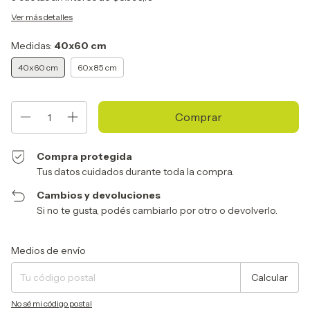
Ver más detalles
Medidas:
40x60 cm
40x60 cm
60x85 cm
Compra protegida
Tus datos cuidados durante toda la compra.
Cambios y devoluciones
Si no te gusta, podés cambiarlo por otro o devolverlo.
Entregas para el CP:
Cambiar CP
Medios de envío
Calcular
No sé mi código postal