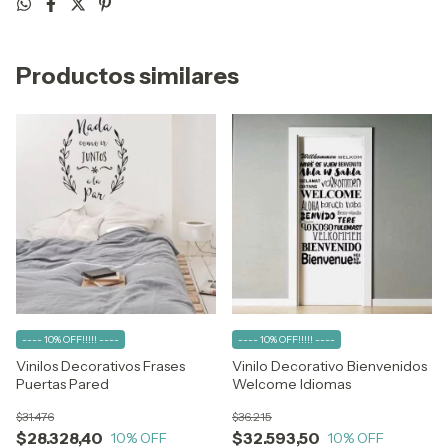
Productos similares
---- 10% OFF!!!!! ----
---- 10% OFF!!!!! ----
Vinilos Decorativos Frases
Vinilo Decorativo Bienvenidos
Puertas Pared
Welcome Idiomas
$31.476
$36.215
$28.328,40
$32.593,50
10
% OFF
10
% OFF