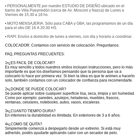
• PERSONALMENTE por nuestro ESTUDIO DE DISEÑO ubicado en el
barrio de Villa Pueyrredón (cerca de Av. Mosconi y Nazca) de Lunes a
Viernes de 15.30 a 18 hs.
• MOTO MENSAJERIA: Sólo para CABA y GBA, las programamos de un día
para el otro DE 16 A 20.30 HS.
• RAPI: Envíos a domicilio de lunes a viernes, con día y horario a coordinar.
COLOCADOR: Contamos con servicio de colocación. Preguntanos.
FAQ, PREGUNTAS FRECUENTES:
1•¿ES FACIL DE COLOCAR?
Es muy sencillo y todos nuestros vinilos incluyen instrucciones, pero lo más
importante es que los diseñamos pensando que la persona que va a
colocarlo lo hace por primera vez. Si bien la idea es que te animes a hacerlo
solo, también contamos con un colocador de confianza para recomendarte.
2•¿DONDE SE PUEDE COLOCAR?
Se puede aplicar sobre cualquier superficie lisa, seca, limpia y sin humedad.
Como por ejemplo: paredes, azulejos, heladeras, muebles, frascos,
ventanas, celulares, notebooks, autos, vasos, escaleras.
3•¿CUANTO TIEMPO DURA?
En interiores la durabilidad es ilimitada. En exteriores de 3 a 6 años.
4•¿COMO SE QUITA?
Simplemente comenzá a despegarlo desde un extremo. Si está muy
adherido, podés ayudarte aplicando calor con un secador de pelo.