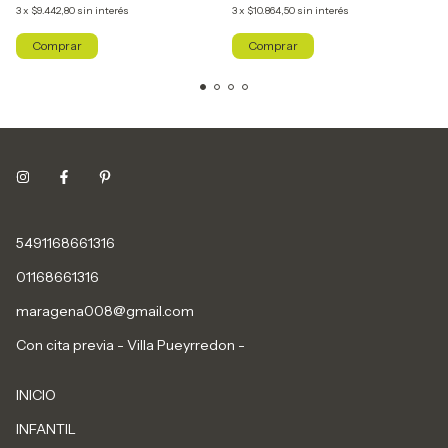
3
x
$9.442,80
sin interés
3
x
$10.864,50
sin interés
Comprar
5491168661316
01168661316
maragena008@gmail.com
Con cita previa - Villa Pueyrredon -
INICIO
INFANTIL