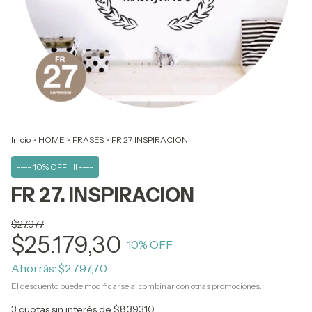
Inicio
>
HOME
>
FRASES
>
FR 27. INSPIRACION
---- 10% OFF!!!!! ----
FR 27. INSPIRACION
$27.977
$25.179,30
10
% OFF
Ahorrás:
$2.797,70
El descuento puede modificarse al combinar con otras promociones.
3
cuotas sin interés de
$8.393,10