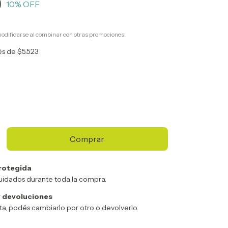
9
10
% OFF
odificarse al combinar con otras promociones.
rés de
$5.523
rotegida
uidados durante toda la compra.
 devoluciones
sta, podés cambiarlo por otro o devolverlo.