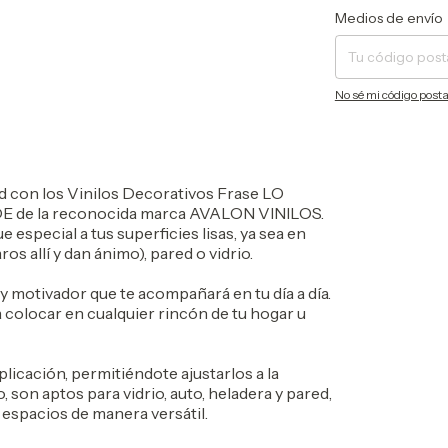
Entregas para el CP:
Medios de envío
No sé mi código posta
d con los Vinilos Decorativos Frase LO
de la reconocida marca AVALON VINILOS.
 especial a tus superficies lisas, ya sea en
s allí y dan ánimo), pared o vidrio.
y motivador que te acompañará en tu día a día.
colocar en cualquier rincón de tu hogar u
plicación, permitiéndote ajustarlos a la
 son aptos para vidrio, auto, heladera y pared,
 espacios de manera versátil.