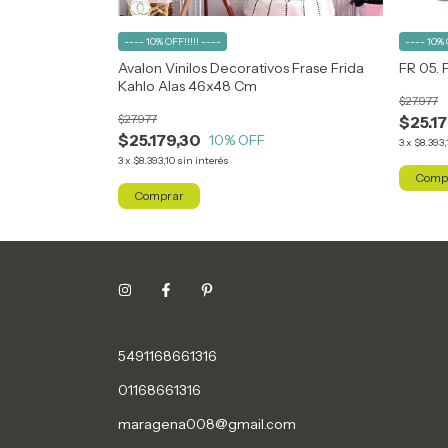
---- 10% OFF!!!!! ----
---- 10% 
Avalon Vinilos Decorativos Frase Frida
FR 05. 
er Albert Camus
Kahlo Alas 46x48 Cm
$27.977
$27.977
$25.1
$25.179,30
10
% OFF
3
x
$8.393,
3
x
$8.393,10
sin interés
Comp
5491168661316
01168661316
maragena008@gmail.com