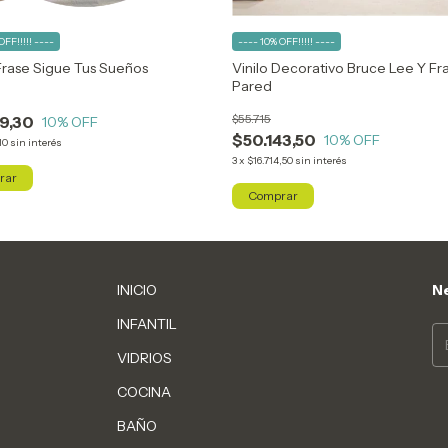
OFF!!!!! ----
---- 10% OFF!!!!! ----
Frase Sigue Tus Sueños
Vinilo Decorativo Bruce Lee Y Fr
Pared
$55.715
79,30
10
% OFF
$50.143,50
10
% OFF
10
sin interés
3
x
$16.714,50
sin interés
rar
INICIO
Ne
INFANTIL
VIDRIOS
COCINA
BAÑO