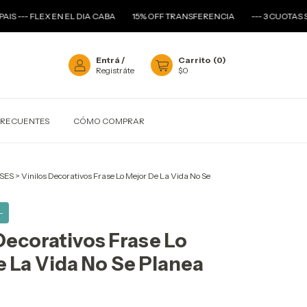
--- FLEX EN EL DIA CABA
15% OFF TRANSFERENCIA
--- 3 CUOTAS SIN I
Entrá
/
Carrito
(
0
)
Registráte
$0
FRECUENTES
CÓMO COMPRAR
SES
>
Vinilos Decorativos Frase Lo Mejor De La Vida No Se
-
Decorativos Frase Lo
 La Vida No Se Planea