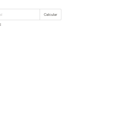
Cambiar CP
Calcular
l