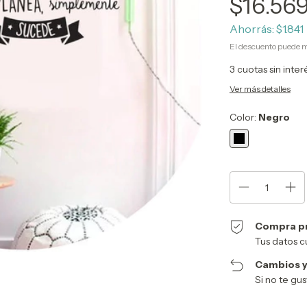
$16.56
Ahorrás:
$1.841
El descuento puede m
3
cuotas sin inte
Ver más detalles
Color:
Negro
Compra p
Tus datos c
Cambios y
Si no te gu