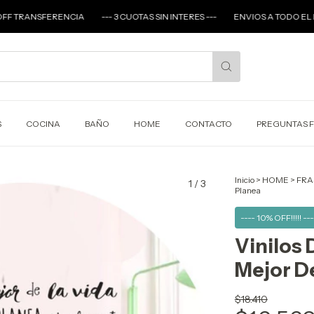
TRANSFERENCIA
--- 3 CUOTAS SIN INTERES ---
ENVIOS A TODO EL PAIS 
S
COCINA
BAÑO
HOME
CONTACTO
PREGUNTAS 
Inicio
>
HOME
>
FRA
1
/
3
Planea
---- 10% OFF!!!!! ---
Vinilos 
Mejor De
$18.410