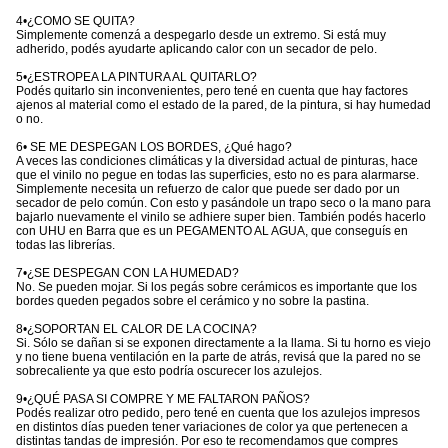
4•¿COMO SE QUITA?
Simplemente comenzá a despegarlo desde un extremo. Si está muy
adherido, podés ayudarte aplicando calor con un secador de pelo.
5•¿ESTROPEA LA PINTURA AL QUITARLO?
Podés quitarlo sin inconvenientes, pero tené en cuenta que hay factores
ajenos al material como el estado de la pared, de la pintura, si hay humedad
o no.
6• SE ME DESPEGAN LOS BORDES, ¿Qué hago?
A veces las condiciones climáticas y la diversidad actual de pinturas, hace
que el vinilo no pegue en todas las superficies, esto no es para alarmarse.
Simplemente necesita un refuerzo de calor que puede ser dado por un
secador de pelo común. Con esto y pasándole un trapo seco o la mano para
bajarlo nuevamente el vinilo se adhiere super bien. También podés hacerlo
con UHU en Barra que es un PEGAMENTO AL AGUA, que conseguís en
todas las librerías.
7•¿SE DESPEGAN CON LA HUMEDAD?
No. Se pueden mojar. Si los pegás sobre cerámicos es importante que los
bordes queden pegados sobre el cerámico y no sobre la pastina.
8•¿SOPORTAN EL CALOR DE LA COCINA?
Si. Sólo se dañan si se exponen directamente a la llama. Si tu horno es viejo
y no tiene buena ventilación en la parte de atrás, revisá que la pared no se
sobrecaliente ya que esto podría oscurecer los azulejos.
9•¿QUÉ PASA SI COMPRE Y ME FALTARON PAÑOS?
Podés realizar otro pedido, pero tené en cuenta que los azulejos impresos
en distintos días pueden tener variaciones de color ya que pertenecen a
distintas tandas de impresión. Por eso te recomendamos que compres