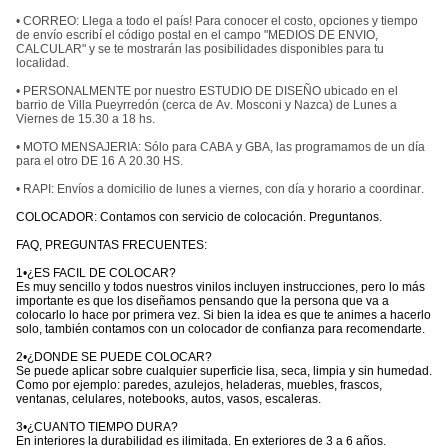
• CORREO: Llega a todo el país! Para conocer el costo, opciones y tiempo
de envío escribí el código postal en el campo "MEDIOS DE ENVIO,
CALCULAR" y se te mostrarán las posibilidades disponibles para tu
localidad.
• PERSONALMENTE por nuestro ESTUDIO DE DISEÑO ubicado en el
barrio de Villa Pueyrredón (cerca de Av. Mosconi y Nazca) de Lunes a
Viernes de 15.30 a 18 hs.
• MOTO MENSAJERIA: Sólo para CABA y GBA, las programamos de un día
para el otro DE 16 A 20.30 HS.
• RAPI: Envíos a domicilio de lunes a viernes, con día y horario a coordinar.
COLOCADOR: Contamos con servicio de colocación. Preguntanos.
FAQ, PREGUNTAS FRECUENTES:
1•¿ES FACIL DE COLOCAR?
Es muy sencillo y todos nuestros vinilos incluyen instrucciones, pero lo más
importante es que los diseñamos pensando que la persona que va a
colocarlo lo hace por primera vez. Si bien la idea es que te animes a hacerlo
solo, también contamos con un colocador de confianza para recomendarte.
2•¿DONDE SE PUEDE COLOCAR?
Se puede aplicar sobre cualquier superficie lisa, seca, limpia y sin humedad.
Como por ejemplo: paredes, azulejos, heladeras, muebles, frascos,
ventanas, celulares, notebooks, autos, vasos, escaleras.
3•¿CUANTO TIEMPO DURA?
En interiores la durabilidad es ilimitada. En exteriores de 3 a 6 años.