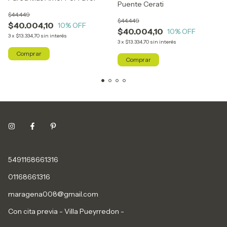
Puente Cerati
$44.449
$44.449
$40.004,10
10
% OFF
$40.004,10
10
% OFF
3
x
$13.334,70
sin interés
3
x
$13.334,70
sin interés
5491168661316
01168661316
maragena008@gmail.com
Con cita previa - Villa Pueyrredon -