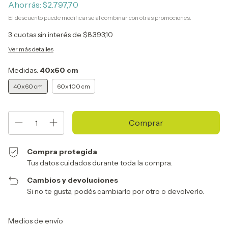
Ahorrás:
$2.797,70
El descuento puede modificarse al combinar con otras promociones.
3
cuotas sin interés de
$8.393,10
Ver más detalles
Medidas:
40x60 cm
40x60 cm
60x100 cm
Compra protegida
Tus datos cuidados durante toda la compra.
Cambios y devoluciones
Si no te gusta, podés cambiarlo por otro o devolverlo.
Entregas para el CP:
Cambiar CP
Medios de envío