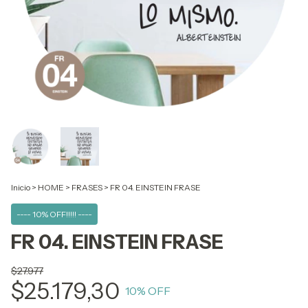
Inicio
>
HOME
>
FRASES
>
FR 04. EINSTEIN FRASE
---- 10% OFF!!!!! ----
FR 04. EINSTEIN FRASE
$27.977
$25.179,30
10
% OFF