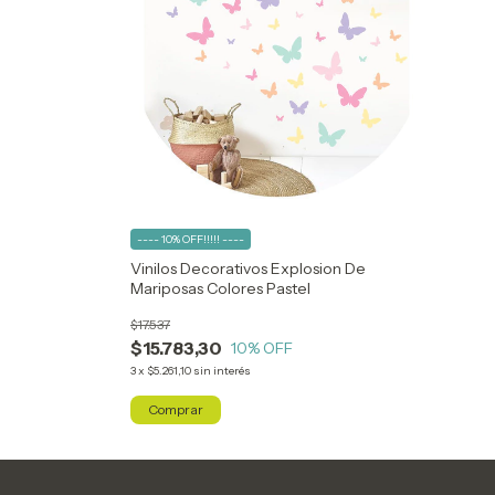
---- 10% OFF!!!!! ----
Vinilos Decorativos Explosion De
Mariposas Colores Pastel
$17.537
$15.783,30
10
% OFF
3
x
$5.261,10
sin interés
Comprar