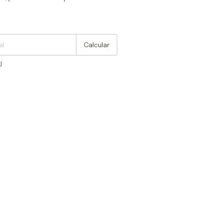
Cambiar CP
Calcular
l