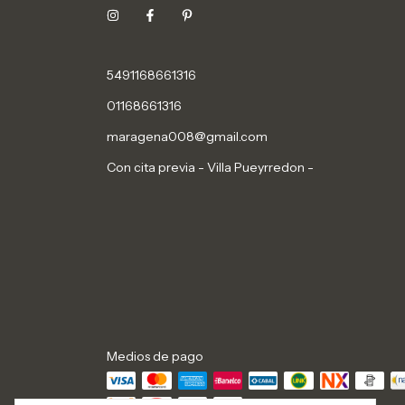
5491168661316
01168661316
maragena008@gmail.com
Con cita previa - Villa Pueyrredon -
Medios de pago