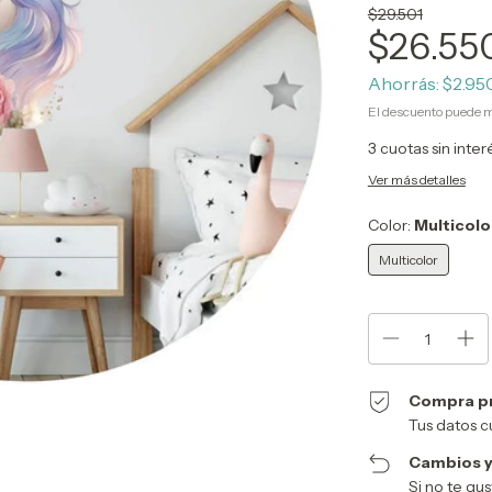
$29.501
$26.55
Ahorrás:
$2.950
El descuento puede m
3
cuotas sin inte
Ver más detalles
Color:
Multicolo
Multicolor
Compra p
Tus datos c
Cambios y
Si no te gu