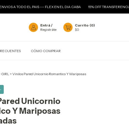
DO EL PAIS --- FLEX EN EL DIA CABA
15% OFF TRANSFERENCIA
--- 3 
Entrá
/
Carrito
(
0
)
Registráte
$0
FRECUENTES
CÓMO COMPRAR
>
GIRL
>
Vinilos Pared Unicornio Romantico Y Mariposas
-
Pared Unicornio
co Y Mariposas
adas