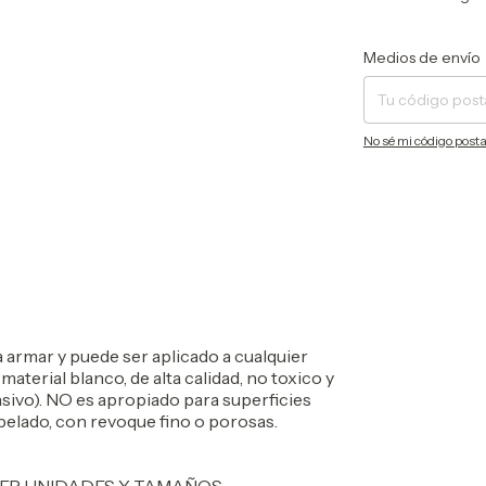
Entregas para el CP:
Medios de envío
No sé mi código posta
a armar y puede ser aplicado a cualquier
 material blanco, de alta calidad, no toxico y
sivo). NO es apropiado para superficies
pelado, con revoque fino o porosas.