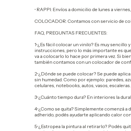
• RAPPI: Envíos a domicilio de lunes a viernes,
COLOCADOR: Contamos con servicio de col
FAQ, PREGUNTAS FRECUENTES:
1•¿Es fácil colocar un vinilo? Es muy sencillo 
instrucciones, pero lo más importante es qu
va a colocarlo lo hace por primera vez. Si bien
también contamos con un colocador de conf
2•¿Dónde se puede colocar? Se puede aplicar s
sin humedad. Como por ejemplo: paredes, azul
celulares, notebooks, autos, vasos, escaleras.
3•¿Cuánto tiempo dura? En interiores la durabi
4•¿Como se quita? Simplemente comenzá a de
adherido, podés ayudarte aplicando calor con
5•¿Estropea la pintura al retirarlo? Podés qu