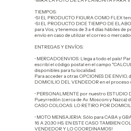
•MIRA LA FOTO DE LA PLANCHITA PARA 
TIEMPOS:
•SI EL PRODUCTO FIGURA COMO FLEX tenem
•SI EL PRODUCTO DICE TIEMPO DE ELABOR
para Vos, y tenemos de 3 a 4 días hábiles de
envío en caso de utilizar el correo o mercado
ENTREGAS Y ENVÍOS:
• MERCADOENVIOS: Llega a todo el país! Para
escribí el código postal en el campo "CALCU
disponibles para tu localidad.
Para acceder a otras OPCIONES DE ENVIO, d
DOMICILIO DEL VENDEDOR en el proceso d
• PERSONALMENTE por nuestro ESTUDIO DE D
Pueyrredón (cerca de Av. Mosconi y Nazca) de
CASO COLOCAS: LO RETIRO POR DOMICI
• MOTO MENSAJERIA: Sólo para CABA y GBA, 
16 A 20.30 HS. EN ESTE CASO TAMBIEN C
VENDEDOR Y LO COORDINAMOS!