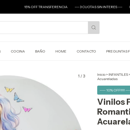
15% OFF TRANSFERENCIA
--- 3 CUOTAS SIN INTERES ---
ENVIOS A TO
S
COCINA
BAÑO
HOME
CONTACTO
PREGUNTAS 
Inicio
>
INFANTILES
1
/
3
Acuareladas
---- 10% OFF!!!!! ---
Vinilos 
Romanti
Acuarel