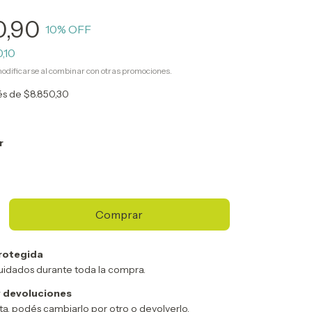
0,90
10
% OFF
,10
odificarse al combinar con otras promociones.
rés de
$8.850,30
r
rotegida
uidados durante toda la compra.
 devoluciones
sta, podés cambiarlo por otro o devolverlo.