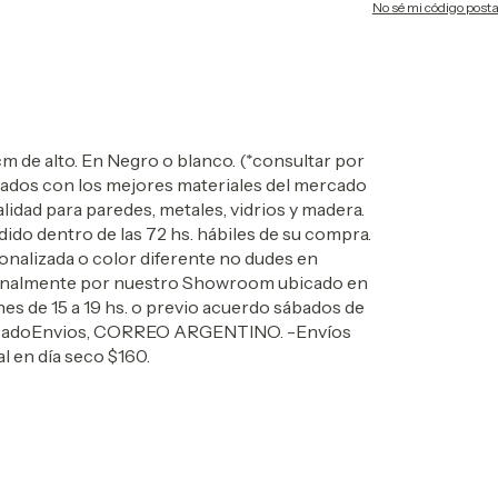
No sé mi código posta
e alto. En Negro o blanco. (*consultar por
icados con los mejores materiales del mercado
idad para paredes, metales, vidrios y madera.
do dentro de las 72 hs. hábiles de su compra.
onalizada o color diferente no dudes en
nalmente por nuestro Showroom ubicado en
nes de 15 a 19 hs. o previo acuerdo sábados de
e MercadoEnvios, CORREO ARGENTINO. -Envíos
 en día seco $160.