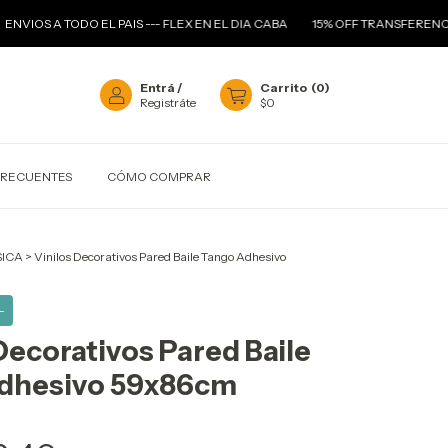
TODO EL PAIS --- FLEX EN EL DIA CABA
15% OFF TRANSFERENCIA
--- 
Entrá
/
Carrito
(
0
)
Registráte
$0
FRECUENTES
CÓMO COMPRAR
ICA
>
Vinilos Decorativos Pared Baile Tango Adhesivo
-
Decorativos Pared Baile
dhesivo 59x86cm