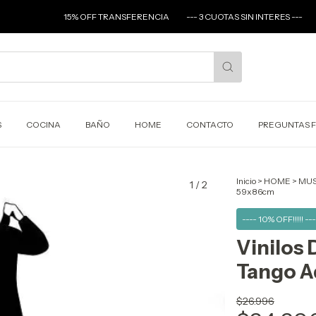
15% OFF TRANSFERENCIA
--- 3 CUOTAS SIN INTERES ---
ENVIOS A 
S
COCINA
BAÑO
HOME
CONTACTO
PREGUNTAS 
Inicio
>
HOME
>
MUS
1
/
2
59x86cm
---- 10% OFF!!!!! ---
Vinilos 
Tango A
$26.996