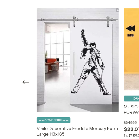
---- 10% 
s Beatles Paul
MUSIC 
FORW
---- 10% OFF!!!!! ----
$24.525
Vinilo Decorativo Freddie Mercury Extra
$22.0
Large 113x185
3
x
$7.357,