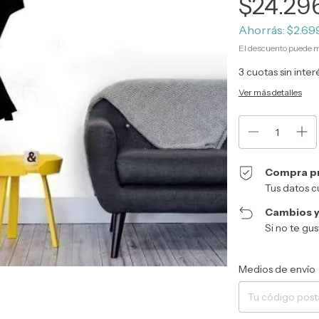
$24.29
Ahorrás:
$2.69
El descuento puede m
3
cuotas sin inte
Ver más detalles
Compra p
Tus datos c
Cambios y
Si no te gu
Entregas para el CP:
Medios de envío