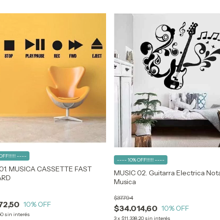
OFF!!!!! ----
---- 10% OFF!!!!! ----
01. MUSICA CASSETTE FAST
MUSIC 02. Guitarra Electrica Not
ARD
Musica
$37.794
72,50
10
% OFF
$34.014,60
10
% OFF
50
sin interés
3
x
$11.338,20
sin interés