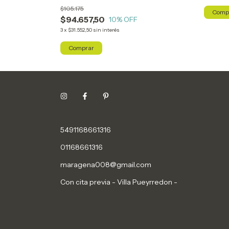
$105.175
$94.657,50
10
% OFF
3
x
$31.552,50
sin interés
5491168661316
01168661316
maragena008@gmail.com
Con cita previa - Villa Pueyrredon -