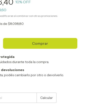
6,40
10
% OFF
9,60
odificarse al combinar con otras promociones.
rés de
$8.098,80
rotegida
uidados durante toda la compra.
 devoluciones
sta, podés cambiarlo por otro o devolverlo.
Cambiar CP
Calcular