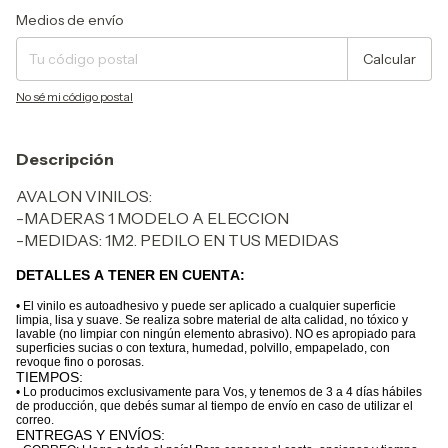
Entregas para el CP:
Cambiar CP
Medios de envío
Calcular
No sé mi código postal
Descripción
AVALON VINILOS:
-MADERAS 1 MODELO A ELECCION
-MEDIDAS: 1M2. PEDILO EN TUS MEDIDAS
DETALLES A TENER EN CUENTA:
• El vinilo es autoadhesivo y puede ser aplicado a cualquier superficie
limpia, lisa y suave. Se realiza sobre material de alta calidad, no tóxico y
lavable (no limpiar con ningún elemento abrasivo). NO es apropiado para
superficies sucias o con textura, humedad, polvillo, empapelado, con
revoque fino o porosas.
TIEMPOS:
• Lo producimos exclusivamente para Vos, y tenemos de 3 a 4 días hábiles
de producción, que debés sumar al tiempo de envío en caso de utilizar el
correo.
ENTREGAS Y ENVÍOS: