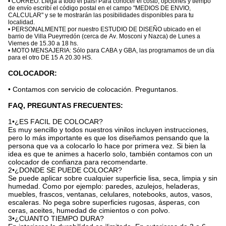
• CORREO: Llega a todo el país! Para conocer el costo, opciones y tiempo
de envío escribí el código postal en el campo "MEDIOS DE ENVIO,
CALCULAR" y se te mostrarán las posibilidades disponibles para tu
localidad.
• PERSONALMENTE por nuestro ESTUDIO DE DISEÑO ubicado en el
barrio de Villa Pueyrredón (cerca de Av. Mosconi y Nazca) de Lunes a
Viernes de 15.30 a 18 hs.
• MOTO MENSAJERIA: Sólo para CABA y GBA, las programamos de un día
para el otro DE 15 A 20.30 HS.
COLOCADOR:
• Contamos con servicio de colocación. Preguntanos.
FAQ, PREGUNTAS FRECUENTES:
1•¿ES FACIL DE COLOCAR?
Es muy sencillo y todos nuestros vinilos incluyen instrucciones,
pero lo más importante es que los diseñamos pensando que la
persona que va a colocarlo lo hace por primera vez. Si bien la
idea es que te animes a hacerlo solo, también contamos con un
colocador de confianza para recomendarte.
2•¿DONDE SE PUEDE COLOCAR?
Se puede aplicar sobre cualquier superficie lisa, seca, limpia y sin
humedad. Como por ejemplo: paredes, azulejos, heladeras,
muebles, frascos, ventanas, celulares, notebooks, autos, vasos,
escaleras. No pega sobre superficies rugosas, ásperas, con
ceras, aceites, humedad de cimientos o con polvo.
3•¿CUANTO TIEMPO DURA?