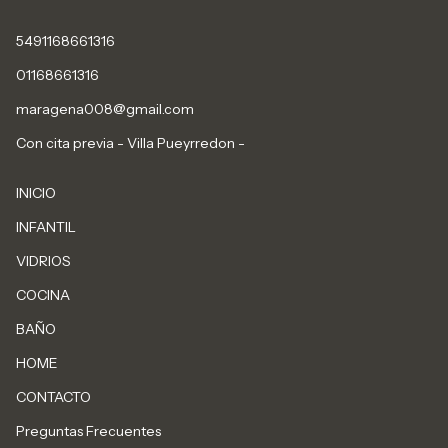
5491168661316
01168661316
maragena008@gmail.com
Con cita previa - Villa Pueyrredon -
INICIO
INFANTIL
VIDRIOS
COCINA
BAÑO
HOME
CONTACTO
Preguntas Frecuentes