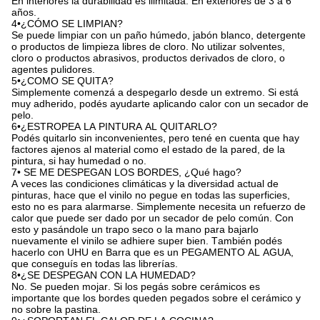
En interiores la durabilidad es ilimitada. En exteriores de 3 a 6
años.
4•¿CÓMO SE LIMPIAN?
Se puede limpiar con un paño húmedo, jabón blanco, detergente
o productos de limpieza libres de cloro. No utilizar solventes,
cloro o productos abrasivos, productos derivados de cloro, o
agentes pulidores.
5•¿COMO SE QUITA?
Simplemente comenzá a despegarlo desde un extremo. Si está
muy adherido, podés ayudarte aplicando calor con un secador de
pelo.
6•¿ESTROPEA LA PINTURA AL QUITARLO?
Podés quitarlo sin inconvenientes, pero tené en cuenta que hay
factores ajenos al material como el estado de la pared, de la
pintura, si hay humedad o no.
7• SE ME DESPEGAN LOS BORDES, ¿Qué hago?
A veces las condiciones climáticas y la diversidad actual de
pinturas, hace que el vinilo no pegue en todas las superficies,
esto no es para alarmarse. Simplemente necesita un refuerzo de
calor que puede ser dado por un secador de pelo común. Con
esto y pasándole un trapo seco o la mano para bajarlo
nuevamente el vinilo se adhiere super bien. También podés
hacerlo con UHU en Barra que es un PEGAMENTO AL AGUA,
que conseguís en todas las librerías.
8•¿SE DESPEGAN CON LA HUMEDAD?
No. Se pueden mojar. Si los pegás sobre cerámicos es
importante que los bordes queden pegados sobre el cerámico y
no sobre la pastina.