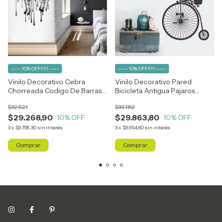
---- 10% OFF!!!!! ----
---- 10% OFF!!!!! ----
Vinilo Decorativo Cebra
Vinilo Decorativo Pared
Chorreada Codigo De Barras
Bicicleta Antigua Pajaros
59x90 Cm
Mariposas
$32.521
$33.182
$29.268,90
$29.863,80
10
% OFF
10
% OFF
3
x
$9.756,30
sin interés
3
x
$9.954,60
sin interés