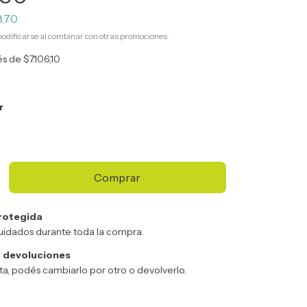
8,70
odificarse al combinar con otras promociones.
rés de
$7.106,10
r
rotegida
uidados durante toda la compra.
 devoluciones
sta, podés cambiarlo por otro o devolverlo.
Cambiar CP