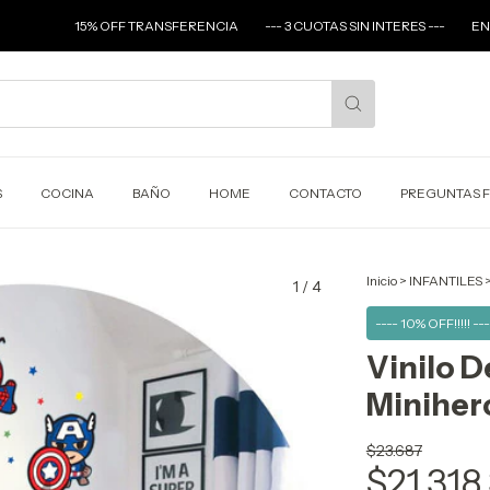
15% OFF TRANSFERENCIA
--- 3 CUOTAS SIN INTERES ---
ENVIOS A TODO
S
COCINA
BAÑO
HOME
CONTACTO
PREGUNTAS 
Inicio
>
INFANTILES
1
/
4
---- 10% OFF!!!!! ---
Vinilo D
Miniher
$23.687
$21.318