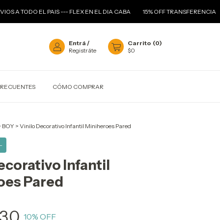
 EL PAIS --- FLEX EN EL DIA CABA
15% OFF TRANSFERENCIA
--- 3 CUO
Entrá
/
Carrito
(
0
)
Registráte
$0
FRECUENTES
CÓMO COMPRAR
>
BOY
>
Vinilo Decorativo Infantil Miniheroes Pared
-
ecorativo Infantil
oes Pared
,30
10
% OFF