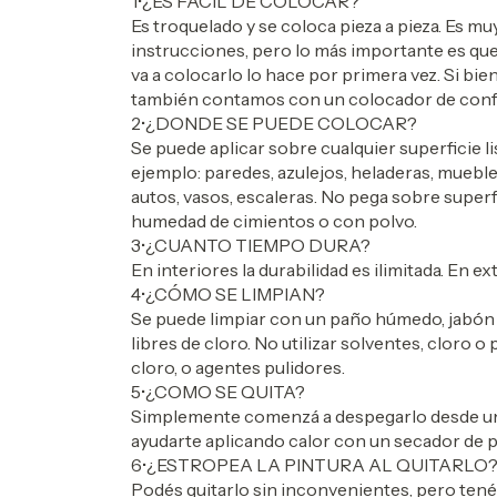
1•¿ES FACIL DE COLOCAR?
Es troquelado y se coloca pieza a pieza. Es mu
instrucciones, pero lo más importante es qu
va a colocarlo lo hace por primera vez. Si bien
también contamos con un colocador de conf
2•¿DONDE SE PUEDE COLOCAR?
Se puede aplicar sobre cualquier superficie l
ejemplo: paredes, azulejos, heladeras, mueble
autos, vasos, escaleras. No pega sobre superfi
humedad de cimientos o con polvo.
3•¿CUANTO TIEMPO DURA?
En interiores la durabilidad es ilimitada. En ex
4•¿CÓMO SE LIMPIAN?
Se puede limpiar con un paño húmedo, jabón 
libres de cloro. No utilizar solventes, cloro
cloro, o agentes pulidores.
5•¿COMO SE QUITA?
Simplemente comenzá a despegarlo desde un 
ayudarte aplicando calor con un secador de p
6•¿ESTROPEA LA PINTURA AL QUITARLO
Podés quitarlo sin inconvenientes, pero tené 