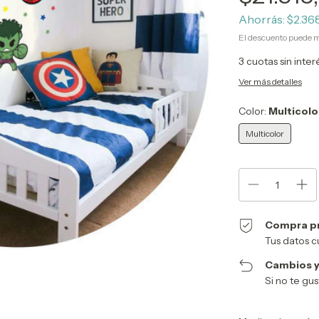
Ahorrás:
$2.36
El descuento puede m
3
cuotas sin inte
Ver más detalles
Color:
Multicolo
Multicolor
Compra p
Tus datos c
Cambios y
Si no te gu
Entregas para el CP: