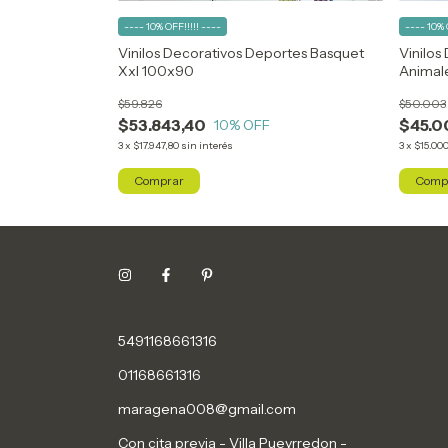
---- 10% OFF!!!!! ----
---- 10% 
e Pared Con
Vinilos Decorativos Deportes Basquet
Vinilos
Xxl 100x90
Animal
$59.826
$50.003
$53.843,40
$45.0
10
% OFF
3
x
$17.947,80
sin interés
3
x
$15.000
5491168661316
01168661316
maragena008@gmail.com
Con cita previa - Villa Pueyrredon -