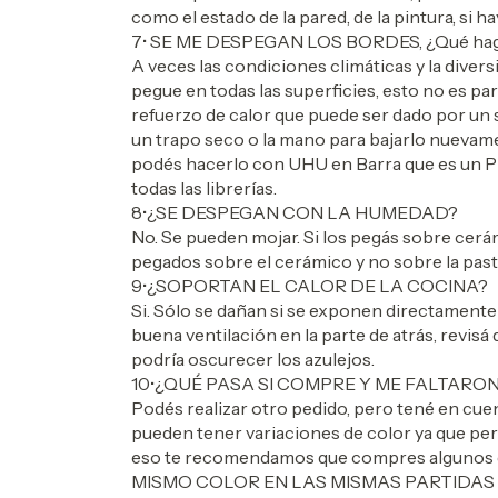
como el estado de la pared, de la pintura, si 
7• SE ME DESPEGAN LOS BORDES, ¿Qué ha
A veces las condiciones climáticas y la diversi
pegue en todas las superficies, esto no es p
refuerzo de calor que puede ser dado por un
un trapo seco o la mano para bajarlo nuevame
podés hacerlo con UHU en Barra que es u
todas las librerías.
8•¿SE DESPEGAN CON LA HUMEDAD?
No. Se pueden mojar. Si los pegás sobre cer
pegados sobre el cerámico y no sobre la past
9•¿SOPORTAN EL CALOR DE LA COCINA?
Si. Sólo se dañan si se exponen directamente a 
buena ventilación en la parte de atrás, revisá
podría oscurecer los azulejos.
10•¿QUÉ PASA SI COMPRE Y ME FALTARO
Podés realizar otro pedido, pero tené en cuen
pueden tener variaciones de color ya que per
eso te recomendamos que compres algun
MISMO COLOR EN LAS MISMAS PARTIDAS 