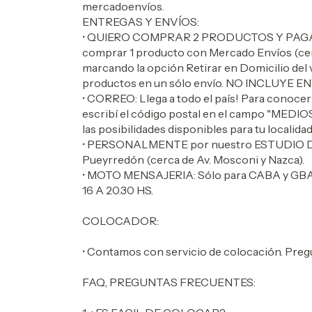
mercadoenvíos.
ENTREGAS Y ENVÍOS:
• QUIERO COMPRAR 2 PRODUCTOS Y PAGA
comprar 1 producto con Mercado Envíos (cerr
marcando la opción Retirar en Domicilio del
productos en un sólo envío. NO INCLUYE EN
• CORREO: Llega a todo el país! Para conocer
escribí el código postal en el campo "MEDI
las posibilidades disponibles para tu localidad
• PERSONALMENTE por nuestro ESTUDIO DE D
Pueyrredón (cerca de Av. Mosconi y Nazca).
• MOTO MENSAJERIA: Sólo para CABA y GBA, 
16 A 20.30 HS.
COLOCADOR:
• Contamos con servicio de colocación. Preg
FAQ, PREGUNTAS FRECUENTES: