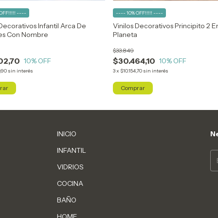
OFF!!!!! ----
---- 10% OFF!!!!! ----
 Decorativos Infantil Arca De
Vinilos Decorativos Principito 2 E
es Con Nombre
Planeta
$33.849
02,70
$30.464,10
10
% OFF
10
% OFF
,90
sin interés
3
x
$10.154,70
sin interés
INICIO
Ne
INFANTIL
VIDRIOS
COCINA
BAÑO
HOME