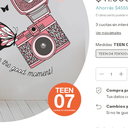
Ahorrás:
$4.55
El descuento puede m
3
cuotas sin inte
Ver más detalles
Medidas:
TEEN 
TEEN 04. 70X100
Compra p
Tus datos c
Cambios y
Si no te gu
Entregas para el CP: