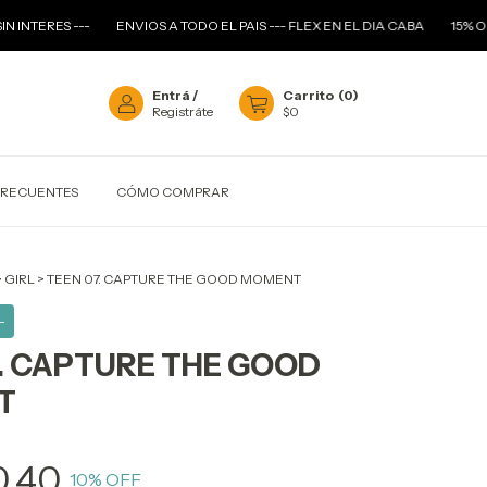
--
ENVIOS A TODO EL PAIS --- FLEX EN EL DIA CABA
15% OFF TRANSFE
Entrá
/
Carrito
(
0
)
Registráte
$0
FRECUENTES
CÓMO COMPRAR
>
GIRL
>
TEEN 07. CAPTURE THE GOOD MOMENT
-
7. CAPTURE THE GOOD
T
0,40
10
% OFF