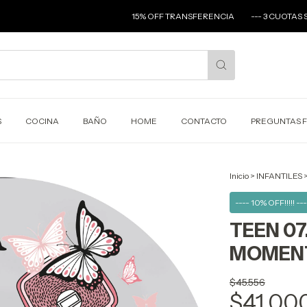
15% OFF TRANSFERENCIA
--- 3 CUOTAS SIN INTERES -
S
COCINA
BAÑO
HOME
CONTACTO
PREGUNTAS 
Inicio
>
INFANTILES
---- 10% OFF!!!!! ---
TEEN 0
MOMEN
$45.556
$41.00