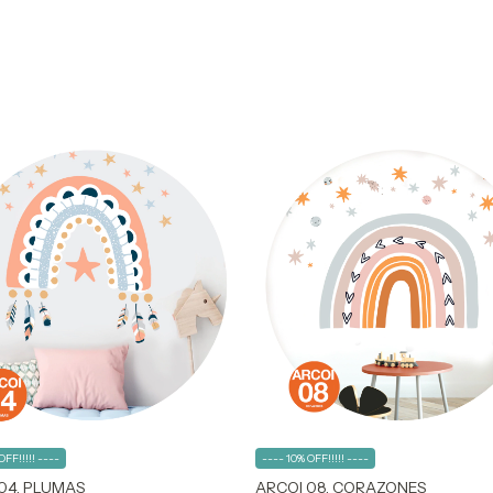
OFF!!!!! ----
---- 10% OFF!!!!! ----
04. PLUMAS
ARCOI 08. CORAZONES