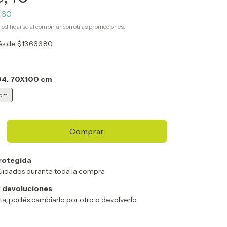
5,60
odificarse al combinar con otras promociones.
rés de
$13.666,80
04. 70X100 cm
 cm
rotegida
uidados durante toda la compra.
 devoluciones
sta, podés cambiarlo por otro o devolverlo.
Cambiar CP