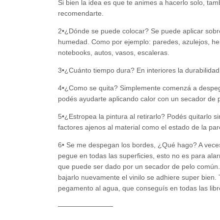
Si bien la idea es que te animes a hacerlo solo, t
recomendarte.
2•¿Dónde se puede colocar? Se puede aplicar sobre c
humedad. Como por ejemplo: paredes, azulejos, hela
notebooks, autos, vasos, escaleras.
3•¿Cuánto tiempo dura? En interiores la durabilidad 
4•¿Como se quita? Simplemente comenzá a despega
podés ayudarte aplicando calor con un secador de p
5•¿Estropea la pintura al retirarlo? Podés quitarlo 
factores ajenos al material como el estado de la par
6• Se me despegan los bordes, ¿Qué hago? A veces l
pegue en todas las superficies, esto no es para al
que puede ser dado por un secador de pelo común. 
bajarlo nuevamente el vinilo se adhiere super bie
pegamento al agua, que conseguís en todas las libr
————————