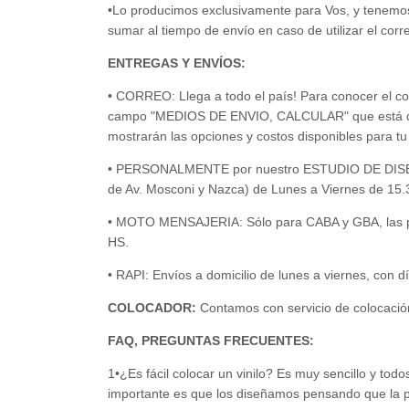
•Lo producimos exclusivamente para Vos, y tenemos
sumar al tiempo de envío en caso de utilizar el corr
ENTREGAS Y ENVÍOS:
• CORREO: Llega a todo el país! Para conocer el cos
campo "MEDIOS DE ENVIO, CALCULAR" que está 
mostrarán las opciones y costos disponibles para tu 
• PERSONALMENTE por nuestro ESTUDIO DE DISEÑO 
de Av. Mosconi y Nazca) de Lunes a Viernes de 15.
• MOTO MENSAJERIA: Sólo para CABA y GBA, las pr
HS.
• RAPI: Envíos a domicilio de lunes a viernes, con dí
COLOCADOR:
Contamos con servicio de colocació
FAQ, PREGUNTAS FRECUENTES:
1•¿Es fácil colocar un vinilo? Es muy sencillo y todo
importante es que los diseñamos pensando que la p