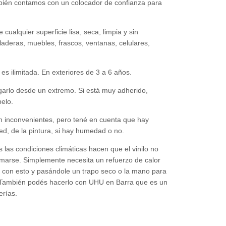
ambién contamos con un colocador de confianza para
ualquier superficie lisa, seca, limpia y sin
deras, muebles, frascos, ventanas, celulares,
es ilimitada. En exteriores de 3 a 6 años.
rlo desde un extremo. Si está muy adherido,
elo.
sin inconvenientes, pero tené en cuenta que hay
ed, de la pintura, si hay humedad o no.
as condiciones climáticas hacen que el vinilo no
armarse. Simplemente necesita un refuerzo de calor
con esto y pasándole un trapo seco o la mano para
n. También podés hacerlo con UHU en Barra que es un
erías.