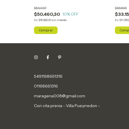
$56.067
$36.836
$50.460,30
$33.1
10
% OFF
3
x
$16.820,10
sin interés
3
x
$11.050
Comprar
Comp
5491168661316
01168661316
maragena008@gmail.com
Con cita previa - Villa Pueyrredon -