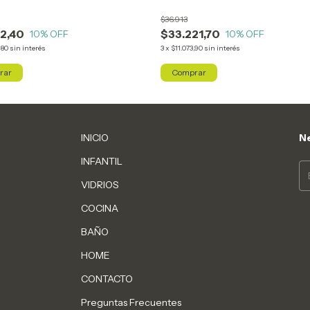
$36.913
52,40
$33.221,70
10
% OFF
10
% OFF
,80
sin interés
3
x
$11.073,90
sin interés
rar
Comprar
INICIO
Ne
INFANTIL
VIDRIOS
COCINA
BAÑO
HOME
CONTACTO
Preguntas Frecuentes