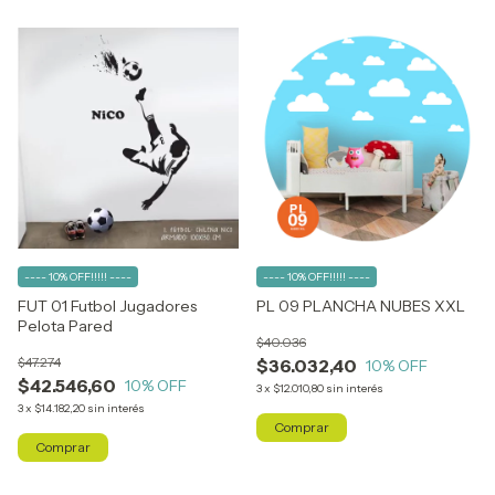
---- 10% OFF!!!!! ----
---- 10% OFF!!!!! ----
FUT 01 Futbol Jugadores
PL 09 PLANCHA NUBES XXL
Pelota Pared
$40.036
$47.274
$36.032,40
10
% OFF
$42.546,60
10
% OFF
3
x
$12.010,80
sin interés
3
x
$14.182,20
sin interés