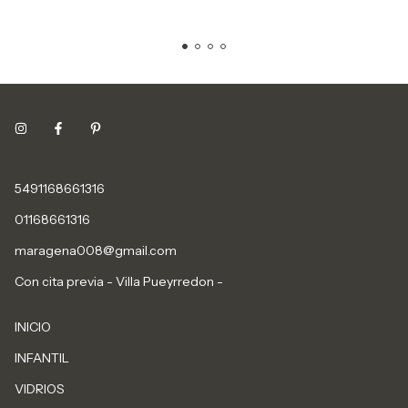
5491168661316
01168661316
maragena008@gmail.com
Con cita previa - Villa Pueyrredon -
INICIO
INFANTIL
VIDRIOS