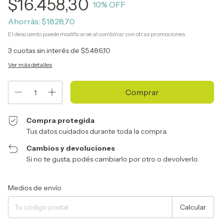
$16.458,30
10
% OFF
Ahorrás:
$1.828,70
El descuento puede modificarse al combinar con otras promociones.
3
cuotas sin interés de
$5.486,10
Ver más detalles
Compra protegida
Tus datos cuidados durante toda la compra.
Cambios y devoluciones
Si no te gusta, podés cambiarlo por otro o devolverlo.
Entregas para el CP:
Cambiar CP
Medios de envío
Calcular