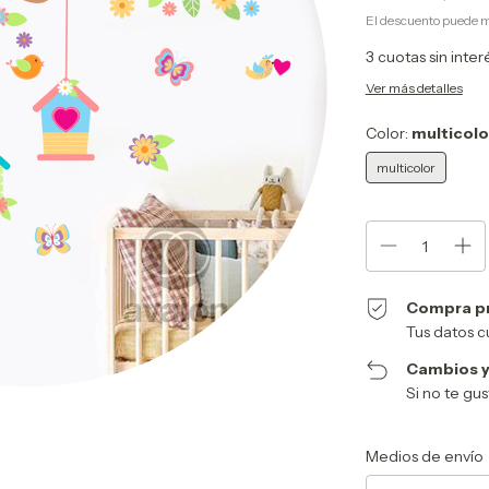
El descuento puede m
3
cuotas sin inte
Ver más detalles
Color:
multicolo
multicolor
Compra p
Tus datos c
Cambios y
Si no te gu
Entregas para el CP:
Medios de envío