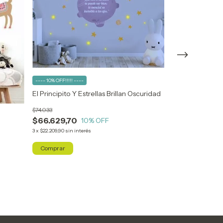
---- 10% OFF!!!!! ----
---- 10% OFF!!!!! ---
El Principito Y Estrellas Brillan Oscuridad
TEEN 06. Torre 
$74.033
$53.829
$66.629,70
$48.446,10
10
% OFF
1
3
x
$22.209,90
sin interés
3
x
$16.148,70
sin inte