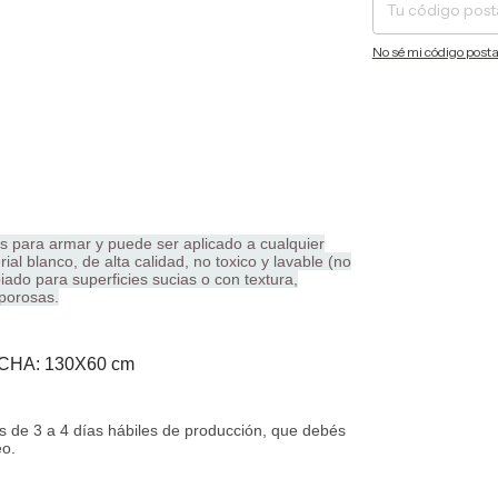
No sé mi código posta
es para armar y puede ser aplicado a cualquier
rial blanco, de alta calidad, no toxico y lavable (no
ado para superficies sucias o con textura,
 porosas.
CHA: 130X60 cm
 de 3 a 4 días hábiles de producción, que debés
eo.