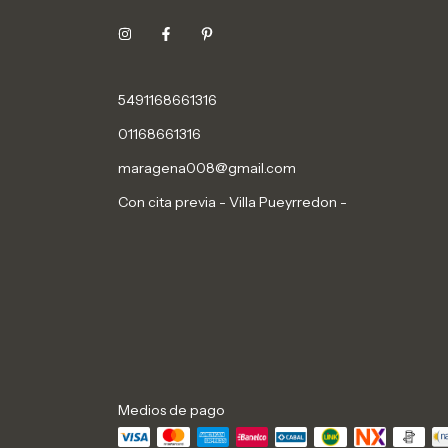
5491168661316
01168661316
maragena008@gmail.com
Con cita previa - Villa Pueyrredon -
Medios de pago