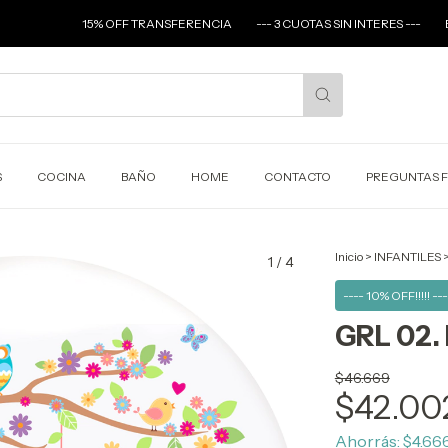
15% OFF TRANSFERENCIA
--- 3 CUOTAS SIN INTERES ---
ENVIOS A 
S
COCINA
BAÑO
HOME
CONTACTO
PREGUNTAS 
Inicio
>
INFANTILES
1
/
4
---- 10% OFF!!!!! ---
GRL 02
$46.669
$42.00
Ahorrás:
$4.66