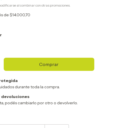
odificarse al combinar con otras promociones.
rés de
$14.000,70
r
rotegida
uidados durante toda la compra.
 devoluciones
sta, podés cambiarlo por otro o devolverlo.
Cambiar CP