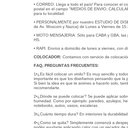
• CORREO: Llega a todo el país! Para conocer el cos
postal en el campo "MEDIOS DE ENVIO, CALCULAR" y
para tu localidad.
• PERSONALMENTE por nuestro ESTUDIO DE DISEÑO 
de Av. Mosconi y Nazca) de Lunes a Viernes de 15.
• MOTO MENSAJERIA: Sólo para CABA y GBA, las p
HS.
• RAPI: Envíos a domicilio de lunes a viernes, con dí
COLOCADOR:
Contamos con servicio de colocació
FAQ, PREGUNTAS FRECUENTES:
1•¿Es fácil colocar un vinilo? Es muy sencillo y todo
importante es que los diseñamos pensando que la p
Si bien la idea es que te animes a hacerlo solo, t
recomendarte.
2•¿Dónde se puede colocar? Se puede aplicar sobre c
humedad. Como por ejemplo: paredes, azulejos, hela
notebooks, autos, vasos, escaleras.
3•¿Cuánto tiempo dura? En interiores la durabilidad 
4•¿Como se quita? Simplemente comenzá a despega
podés ayudarte aplicando calor con un secador de p