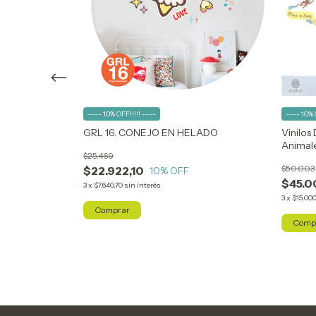
---- 10% OFF!!!!! ----
---- 10% 
A CON NOMBRE
GRL 16. CONEJO EN HELADO
Vinilos
Animal
$25.469
$50.003
$22.922,10
10
% OFF
$45.0
3
x
$7.640,70
sin interés
3
x
$15.000