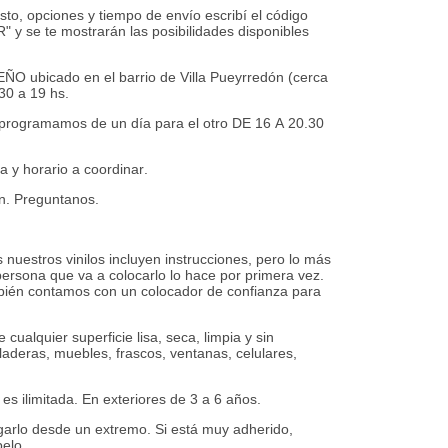
to, opciones y tiempo de envío escribí el código
 se te mostrarán las posibilidades disponibles
ubicado en el barrio de Villa Pueyrredón (cerca
30 a 19 hs.
rogramamos de un día para el otro DE 16 A 20.30
a y horario a coordinar.
n. Preguntanos.
s nuestros vinilos incluyen instrucciones, pero lo más
ersona que va a colocarlo lo hace por primera vez.
ambién contamos con un colocador de confianza para
ualquier superficie lisa, seca, limpia y sin
deras, muebles, frascos, ventanas, celulares,
es ilimitada. En exteriores de 3 a 6 años.
rlo desde un extremo. Si está muy adherido,
elo.