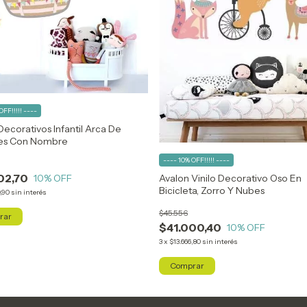
OFF!!!!! ----
 Decorativos Infantil Arca De
es Con Nombre
---- 10% OFF!!!!! ----
02,70
10
% OFF
Avalon Vinilo Decorativo Oso En
Bicicleta, Zorro Y Nubes
,90
sin interés
$45.556
$41.000,40
10
% OFF
3
x
$13.666,80
sin interés