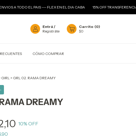
TODO EL PAIS --- FLEX EN EL DIA CABA
15% OFF TRANSFERENCIA
--- 
Entrá
/
Carrito
(
0
)
Registráte
$0
FRECUENTES
CÓMO COMPRAR
>
GIRL
>
GRL 02. RAMA DREAMY
-
. RAMA DREAMY
2,10
10
% OFF
6,90