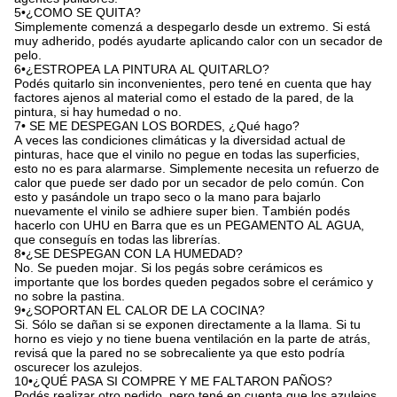
5•¿COMO SE QUITA?
Simplemente comenzá a despegarlo desde un extremo. Si está
muy adherido, podés ayudarte aplicando calor con un secador de
pelo.
6•¿ESTROPEA LA PINTURA AL QUITARLO?
Podés quitarlo sin inconvenientes, pero tené en cuenta que hay
factores ajenos al material como el estado de la pared, de la
pintura, si hay humedad o no.
7• SE ME DESPEGAN LOS BORDES, ¿Qué hago?
A veces las condiciones climáticas y la diversidad actual de
pinturas, hace que el vinilo no pegue en todas las superficies,
esto no es para alarmarse. Simplemente necesita un refuerzo de
calor que puede ser dado por un secador de pelo común. Con
esto y pasándole un trapo seco o la mano para bajarlo
nuevamente el vinilo se adhiere super bien. También podés
hacerlo con UHU en Barra que es un PEGAMENTO AL AGUA,
que conseguís en todas las librerías.
8•¿SE DESPEGAN CON LA HUMEDAD?
No. Se pueden mojar. Si los pegás sobre cerámicos es
importante que los bordes queden pegados sobre el cerámico y
no sobre la pastina.
9•¿SOPORTAN EL CALOR DE LA COCINA?
Si. Sólo se dañan si se exponen directamente a la llama. Si tu
horno es viejo y no tiene buena ventilación en la parte de atrás,
revisá que la pared no se sobrecaliente ya que esto podría
oscurecer los azulejos.
10•¿QUÉ PASA SI COMPRE Y ME FALTARON PAÑOS?
Podés realizar otro pedido, pero tené en cuenta que los azulejos