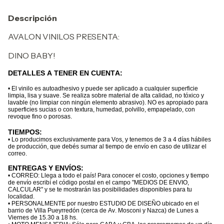
Descripción
AVALON VINILOS PRESENTA:
DINO BABY!
DETALLES A TENER EN CUENTA:
• El vinilo es autoadhesivo y puede ser aplicado a cualquier superficie
limpia, lisa y suave. Se realiza sobre material de alta calidad, no tóxico y
lavable (no limpiar con ningún elemento abrasivo). NO es apropiado para
superficies sucias o con textura, humedad, polvillo, empapelado, con
revoque fino o porosas.
TIEMPOS:
• Lo producimos exclusivamente para Vos, y tenemos de 3 a 4 días hábiles
de producción, que debés sumar al tiempo de envío en caso de utilizar el
correo.
ENTREGAS Y ENVÍOS:
• CORREO: Llega a todo el país! Para conocer el costo, opciones y tiempo
de envío escribí el código postal en el campo "MEDIOS DE ENVIO,
CALCULAR" y se te mostrarán las posibilidades disponibles para tu
localidad.
• PERSONALMENTE por nuestro ESTUDIO DE DISEÑO ubicado en el
barrio de Villa Pueyrredón (cerca de Av. Mosconi y Nazca) de Lunes a
Viernes de 15.30 a 18 hs.