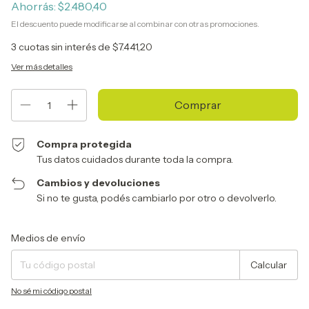
Ahorrás:
$2.480,40
El descuento puede modificarse al combinar con otras promociones.
3
cuotas sin interés de
$7.441,20
Ver más detalles
Compra protegida
Tus datos cuidados durante toda la compra.
Cambios y devoluciones
Si no te gusta, podés cambiarlo por otro o devolverlo.
Entregas para el CP:
Cambiar CP
Medios de envío
Calcular
No sé mi código postal