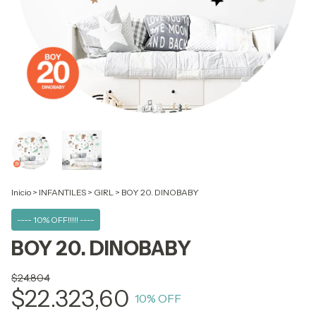
Inicio
>
INFANTILES
>
GIRL
>
BOY 20. DINOBABY
---- 10% OFF!!!!! ----
BOY 20. DINOBABY
$24.804
$22.323,60
10
% OFF