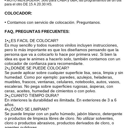
• MOTO MENSAJERIA: Sólo para CABA y GBA, las programamos de un día
para el otro DE 15 A 20.30 HS.
COLOCADOR:
• Contamos con servicio de colocación. Preguntanos.
FAQ, PREGUNTAS FRECUENTES:
1•¿ES FACIL DE COLOCAR?
Es muy sencillo y todos nuestros vinilos incluyen instrucciones,
pero lo más importante es que los diseñamos pensando que la
persona que va a colocarlo lo hace por primera vez. Si bien la
idea es que te animes a hacerlo solo, también contamos con un
colocador de confianza para recomendarte.
2•¿DONDE SE PUEDE COLOCAR?
Se puede aplicar sobre cualquier superficie lisa, seca, limpia y sin
humedad. Como por ejemplo: paredes, azulejos, heladeras,
muebles, frascos, ventanas, celulares, notebooks, autos, vasos,
escaleras. No pega sobre superficies rugosas, ásperas, con
ceras, aceites, humedad de cimientos o con polvo.
3•¿CUANTO TIEMPO DURA?
En interiores la durabilidad es ilimitada. En exteriores de 3 a 6
años.
4•¿CÓMO SE LIMPIAN?
Se puede limpiar con un paño húmedo, jabón blanco, detergente
o productos de limpieza libres de cloro. No utilizar solventes,
cloro o productos abrasivos, productos derivados de cloro, o
agentes pulidores.