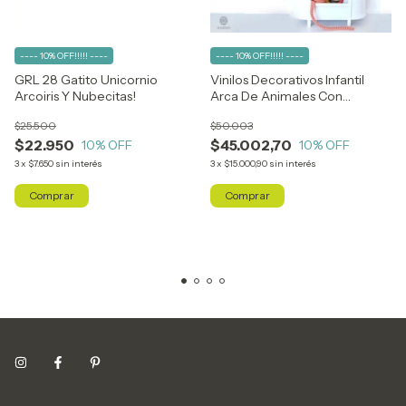
---- 10% OFF!!!!! ----
---- 10% OFF!!!!! ----
GRL 28 Gatito Unicornio
Vinilos Decorativos Infantil
Arcoiris Y Nubecitas!
Arca De Animales Con
Nombre
$25.500
$50.003
$22.950
$45.002,70
10
% OFF
10
% OFF
3
x
$7.650
sin interés
3
x
$15.000,90
sin interés